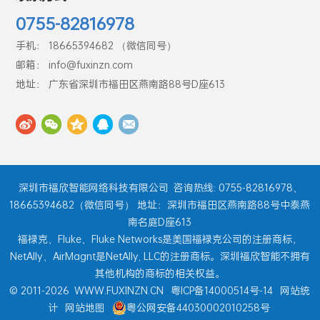
0755-82816978
手机： 18665394682 （微信同号）
邮箱： info@fuxinzn.com
地址： 广东省深圳市福田区燕南路88号D座613
深圳市福欣智能网络科技有限公司
咨询热线: 0755-82816978、
18665394682（微信同号） 地址：深圳市福田区燕南路88号中泰燕
南名庭D座613
福禄克、Fluke、Fluke Networks是美国福禄克公司的注册商标，
NetAlly、AirMagnt是NetAlly, LLC的注册商标。深圳福欣智能不拥有
其他机构的商标的相关权益。
© 2011-2026
WWW.FUXINZN.CN
粤ICP备14000514号-14
网站统
计
网站地图
粤公网安备44030002010258号