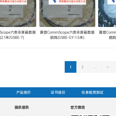
Scope六类非屏蔽数据
康普CommScope六类非屏蔽数据
康普Com
2.1米/GS8E-7)
跳线(GS8E-GY-1.5米)
据跳线
1
2
...
>
产品报价
证书培训
仪表租赁测试
提供服务
官方微信