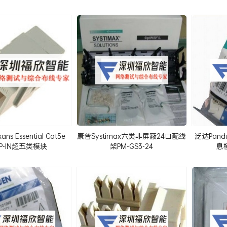
s Essential Cat5e
康普Systimax六类非屏蔽24口配线
泛达Pand
AP-IN超五类模块
架PM-GS3-24
息模