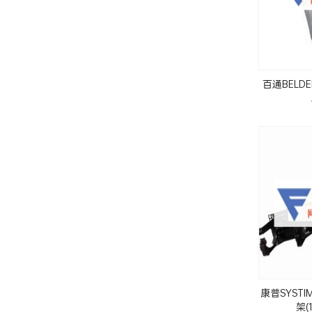
百通BEL
康普SYSTI
架(