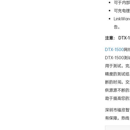
可于内部
可充电锂
Link
告。
注意： DT
DTX-1500
网
DTX-15
用于测试。完
精度的测试结
断的时间。交
供源源不断的
助于提高您的
深圳市福欣智能
有保障。热线电话