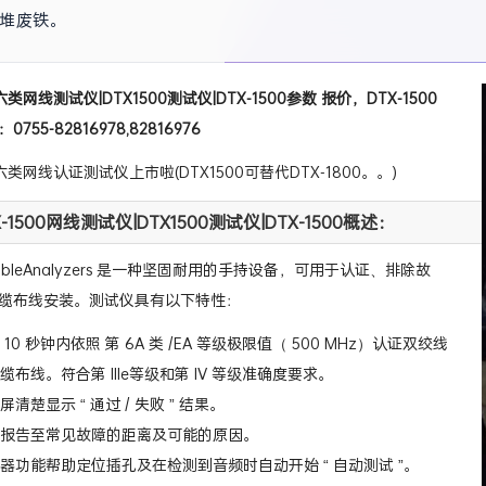
堆废铁。
超六类网线测试仪|DTX1500测试仪|DTX-1500参数 报价，DTX-1500
55-82816978,82816976
超六类网线认证测试仪上市啦(DTX1500可替代DTX-1800。。)
X-1500网线测试仪|DTX1500测试仪|DTX-1500概述：
ableAnalyzers 是一种坚固耐用的手持设备，可用于认证、排除故
缆布线安装。测试仪具有以下特性：
10 秒钟内依照 第 6A 类 /EA 等级极限值（ 500 MHz）认证双绞线
缆布线。符合第 IIIe等级和第 IV 等级准确度要求。
清楚显示 “ 通过 / 失败 ” 结果。
报告至常见故障的距离及可能的原因。
器功能帮助定位插孔及在检测到音频时自动开始 “ 自动测试 ”。