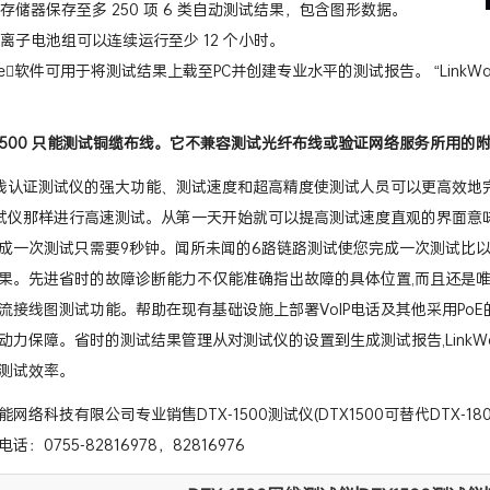
存储器保存至多 250 项 6 类自动测试结果，包含图形数据。
离子电池组可以连续运行至少 12 个小时。
Ware软件可用于将测试结果上载至PC并创建专业水平的测试报告。 “LinkW
X-1500 只能测试铜缆布线。它不兼容测试光纤布线或验证网络服务所用的
线认证测试仪的强大功能、测试速度和超高精度使测试人员可以更高效地
00测试仪那样进行高速测试。从第一天开始就可以提高测试速度直观的界面
成一次测试只需要9秒钟。闻所未闻的6路链路测试使您完成一次测试比以
果。先进省时的故障诊断能力不仅能准确指出故障的具体位置,而且还是唯
流接线图测试功能。帮助在现有基础设施上部署VoIP电话及其他采用Po
动力保障。省时的测试结果管理从对测试仪的设置到生成测试报告,LinkW
测试效率。
网络科技有限公司专业销售DTX-1500测试仪(DTX1500可替代DTX
：0755-82816978，82816976