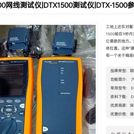
500网线测试仪|DTX1500测试仪|DTX-150
当前位置
:
首页
>
产品中心
>
铜缆光纤测
工地上还在对着
1500能在9
它最狠的地方。
体位置。这种“
有一个关于精度
品牌类型：
铜
功能简介： 
常用型号：
D
资料下载：
D
优质商家：
深
优惠价格：请