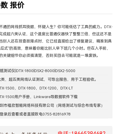
0参数 报价
试
>
铜缆测试仪|DTX-1800|DSX2-8000|DSX2-5000
>
正文
不通的网线抓耳挠腮，怀疑人生？你可能低估了工具的威力。DTX-
秒内完成超六类认证，这个速度比普通仪器快了整整三倍，但这还不是
当别人还在排查故障点时，它已经直接给出了修复建议，精准到具
傻瓜式”的高效，意味着你能比别人早下班几个小时。但在入手前，
的关键细节你必须搞清楚，否则买回去可能就是一堆废铁。
缆测试仪|DTX-1800|DSX2-8000|DSX2-5000
六类、超五类网线认证测试，可导出报告，用于工程验收。
TX-1500
，
DTX-1800
，
DTX-1200
，
DTX-LT
TX-1500用户手册
，
Linkware导数据软件下载
圳市福欣智能网络科技有限公司
（网络测试与综合布线专家）
登录
后查看或者直接致电0755-82816978