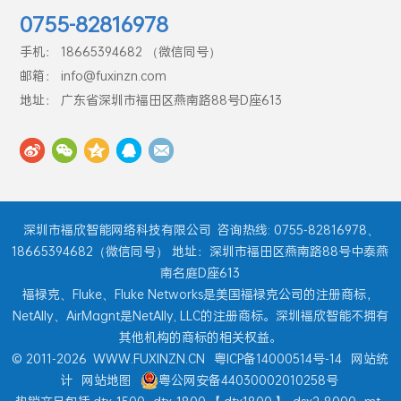
0755-82816978
手机： 18665394682 （微信同号）
邮箱： info@fuxinzn.com
地址： 广东省深圳市福田区燕南路88号D座613
深圳市福欣智能网络科技有限公司
咨询热线: 0755-82816978、
18665394682（微信同号） 地址：深圳市福田区燕南路88号中泰燕
南名庭D座613
福禄克、Fluke、Fluke Networks是美国福禄克公司的注册商标，
NetAlly、AirMagnt是NetAlly, LLC的注册商标。深圳福欣智能不拥有
其他机构的商标的相关权益。
© 2011-2026
WWW.FUXINZN.CN
粤ICP备14000514号-14
网站统
计
网站地图
粤公网安备44030002010258号