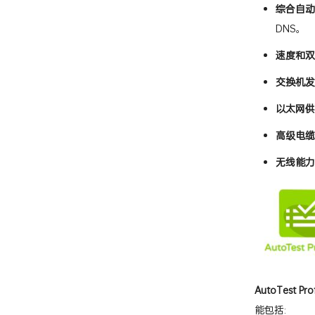
综合自动
DNS。
速度和双
交换机发
以太网供
高级电缆
无线能力
AutoTest Prof