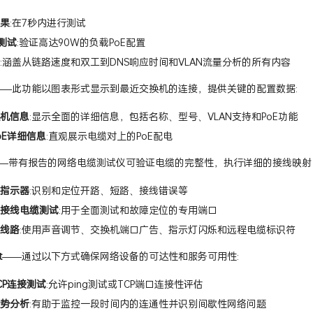
果
:在7秒内进行测试
能测试
:验证高达90W的负载PoE配置
:涵盖从链路速度和双工到DNS响应时间和VLAN流量分析的所有内容
——此功能以图表形式显示到最近交换机的连接，提供关键的配置数据:
机信息
:显示全面的详细信息，包括名称、型号、VLAN支持和PoE功能
oE详细信息
:直观展示电缆对上的PoE配电
—带有报告的网络电缆测试仪可验证电缆的完整性，执行详细的接线映射
指示器
:识别和定位开路、短路、接线错误等
接线电缆测试
:用于全面测试和故障定位的专用端口
线路
:使用声音调节、交换机端口广告、指示灯闪烁和远程电缆标识符
t
——通过以下方式确保网络设备的可达性和服务可用性:
TCP连接测试
:允许ping测试或TCP端口连接性评估