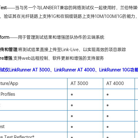
势分析
:有助于监控一段时间内的连通性并识别间歇性网络问题
est
——当与另一个与LANBERT兼容的网络测试仪一起使用时，兰伯特
，验证其在光纤链路上支持1G和在铜缆链路上支持10M/100M/1G的
tform
——用于管理测试结果和增强团队协作的云端系统:
传和管理
:将测试结果直接上传至Link-Live，以实现高效的项目跟踪
are增强
:支持web远程控制、软件更新和增强的支持服务
试仪LinkRunner AT 3000、LinkRunner AT 4000、LinkRunner 10
ature/App
AT 3000
AT 4000
Profiles
●
●
●
●
●
●
est
●
●