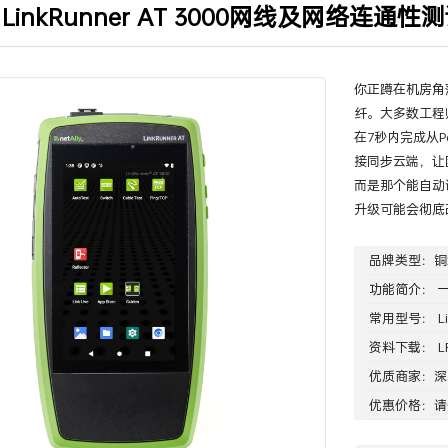
ly LinkRunner AT 3000网线及网络连通性测
当前位置
:
首页
>
产品中心
>
铜缆光纤测
你正蹲在机房角
纤。大多数工程师
在7秒内完成从
接同步云端，让
而是那个能自动
升级可能会彻底
品牌类型：
铜
功能简介： 
常用型号： Link
资料下载：
L
优质商家：
深
优惠价格：请