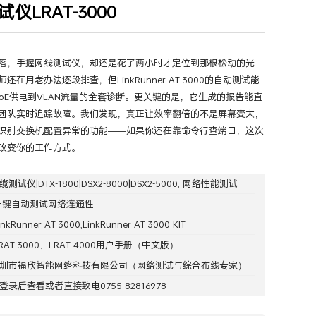
试仪LRAT-3000
试
>
铜缆测试仪|DTX-1800|DSX2-8000|DSX2-5000
>
正文
落，手握网线测试仪，却还是花了两小时才定位到那根松动的光
还在用老办法逐段排查，但LinkRunner AT 3000的自动测试能
PoE供电到VLAN流量的全套诊断。更关键的是，它生成的报告能直
团队实时追踪故障。我们发现，真正让效率翻倍的不是屏幕变大，
识别交换机配置异常的功能——如果你还在靠命令行查端口，这次
改变你的工作方式。
缆测试仪|DTX-1800|DSX2-8000|DSX2-5000
,
网络性能测试
一键自动测试网络连通性
Runner AT 3000,LinkRunner AT 3000 KIT
RAT-3000、LRAT-4000用户手册（中文版）
圳市福欣智能网络科技有限公司
（网络测试与综合布线专家）
登录
后查看或者直接致电0755-82816978