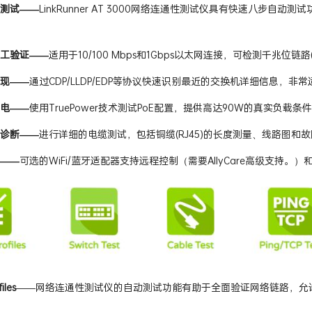
测试——
LinkRunner AT 3000网络连通性测试仪具有快速八步自动
工验证——
适用于10/100 Mbps和1Gbps以太网连接，可检测千兆位链路(
现——
通过CDP/LLDP/EDP等协议快速识别最近的交换机详细信息，非
电——
使用TruePower技术测试PoE配置，提供高达90W的真实负载条
诊断——
进行详细的电缆测试，包括铜缆(RJ45)的长度测量、线路图和
——
可选的WiFi/蓝牙适配器支持远程控制（需要AllyCare高级支持。
iles
——网络连通性测试仪的自动测试功能有助于全面验证网络链路，允