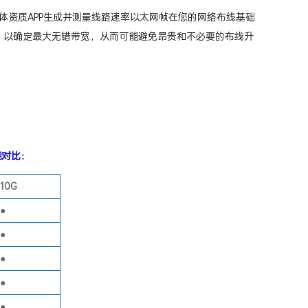
媒体资质APP生成并测量线路速率以太网帧在您的网络布线基础
能力，以确定最大无错带宽，从而可能避免昂贵和不必要的布线升
G功能对比：
10G
●
●
●
●