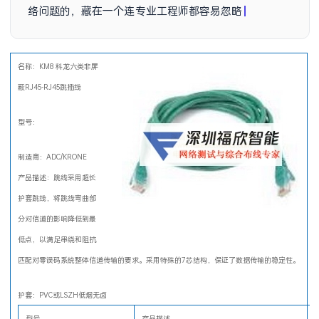
络问题的，藏在一个连专业工程师都容易忽略的护套选
择上。
名称：KM8 科龙六类非屏
蔽RJ45-RJ45跳插线
型号：
制造商：ADC/KRONE
产品描述：跳线采用超长
护套跳线，将跳线弯曲部
分对信道的影响降低到最
低点，以满足串绕和阻抗
匹配对零误码系统整体信道传输的要求。采用特殊的7芯结构，保证了数据传输的稳定性。
护套：PVC或LSZH低烟无卤