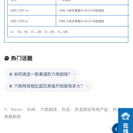
型号
产品描述
6830 2 837-xx
KM8 六类非屏蔽RJ45-RJ45跳插线
6830 2 825-xx
KM8 六类非屏蔽RJ45-RJ45跳插线
xx ：04—1米，07—2米，10—3米，15—5米
热门话题
如何挑选一条靠谱的六类跳线？
六类网线相比超五类提升到底有多大？
Keron
,
KM8
,
六类跳线
,
科龙
,
科龙综合布线产品
,
科龙非
屏蔽跳线