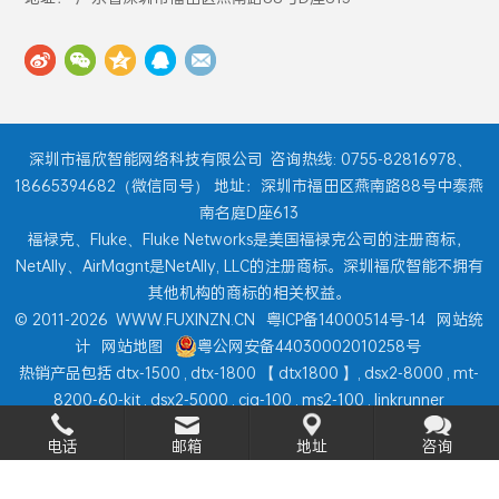
地址： 广东省深圳市福田区燕南路88号D座613
深圳市福欣智能网络科技有限公司
咨询热线: 0755-82816978、
18665394682（微信同号） 地址：深圳市福田区燕南路88号中泰燕
南名庭D座613
福禄克、Fluke、Fluke Networks是美国福禄克公司的注册商标，
NetAlly、AirMagnt是NetAlly, LLC的注册商标。深圳福欣智能不拥有
其他机构的商标的相关权益。
© 2011-2026
WWW.FUXINZN.CN
粤ICP备14000514号-14
网站统
计
网站地图
粤公网安备44030002010258号
热销产品包括
dtx-1500
,
dtx-1800
【
dtx1800
】,
dsx2-8000
,
mt-
8200-60-kit
,
dsx2-5000
,
ciq-100
,
ms2-100
,
linkrunner
电话
邮箱
地址
咨询
at
,
onetouch at
,
aircheck g2
...