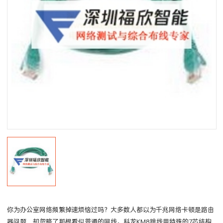
你为办公室网络频繁掉速烦恼过吗？大多数人都以为千兆网络卡顿是路由
器问题，却忽略了那根看似普通的网线。科龙KM8跳线用特殊的7芯结构