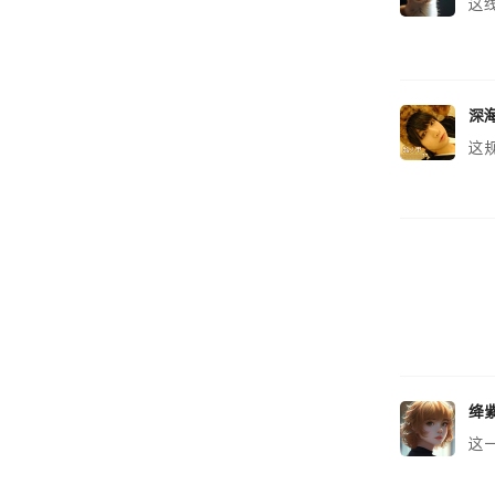
这
深
这
绛
这