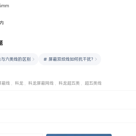
5mm
内
题
线与六类线的区别
屏蔽双绞线如何抗干扰?
屏蔽线
,
科龙
,
科龙屏蔽网线
,
科龙超五类
,
超五类线