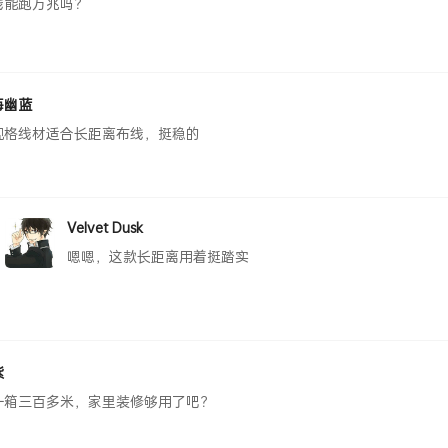
线能跑万兆吗？
海幽蓝
规格线材适合长距离布线，挺稳的
Velvet Dusk
嗯嗯，这款长距离用着挺踏实
紫
一箱三百多米，家里装修够用了吧？