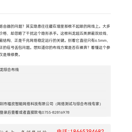
路由器的问题？其实隐患往往藏在墙里那根不起眼的网线上。大多
价格，却忽略了干扰这个隐形杀手。这根科龙超五类屏蔽双绞线，
蔽结构，正是千兆网络稳定运行的关键。别看它直径只有6.5mm，
狂的信号丢包问题。想知道你的布线方案是否在裸奔？看懂这个参
仅是维修费。
龙综合布线
圳市福欣智能网络科技有限公司
（网络测试与综合布线专家）
登录
后查看或者直接致电0755-82816978