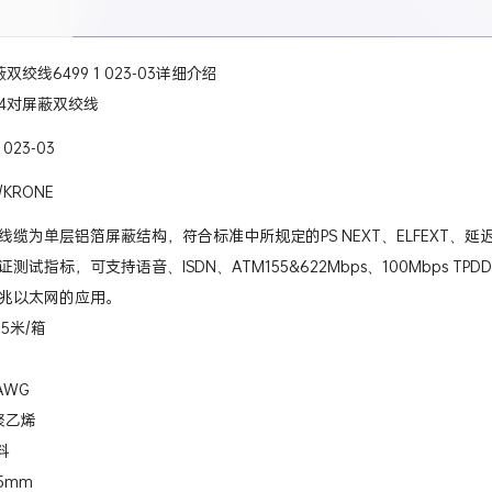
绞线6499 1 023-03详细介绍
4对屏蔽双绞线
023-03
KRONE
线缆为单层铝箔屏蔽结构，符合标准中所规定的PS NEXT、ELFEXT、延
试指标，可支持语音、ISDN、ATM155&622Mbps、100Mbps TPD
兆以太网的应用。
5米/箱
AWG
聚乙烯
料
5mm