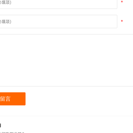
*
*
涧