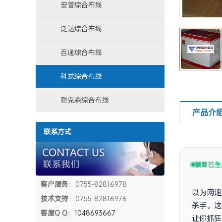
安普综合布线
泛达综合布线
百通综合布线
科龙综合布线
耐克森综合布线
产品介
联系方式
摘要已生
客户服务
：0755-82816978
以为网速
技术支持
：0755-82816976
杀手。这
客服Q Q
：
1048693667
让你抓狂