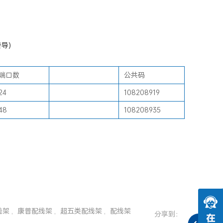
传导)
端口数
公共码
24
108208919
48
108208935
线架
,
康普配线架
,
超五类配线架
,
配线架
分享到：