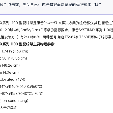
烦？点击前，先问自己：你准备好面对隐藏的运维成本了吗？
AX系列 1100 型配线架是康普PowerSUM解决方案的组成部分,其性能超过了TI
11801 2.0版中对Cat5e/Class D等级的指标要求。康普SYSTIMAX系列 1
机柜安装方式, 有24口和48口两种型号,兼容T568A和T568B两种打线标准
AX系列 1100 型配线架主要物理参数:
74 in (4.38 cm)
 in (8.83 cm)
 (48.26 cm)
n (4.06 cm)
-rated 94V-0
°F到140°F (-10℃到60℃)
0°F到158°F(-40℃到70℃)
on-condensing)
大于750次