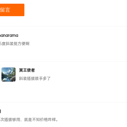
nanarama
45度斜装挺方便啊
冥王使者
斜装插拔顺手多了
湖
50次插拔够用，就是不知价格咋样。