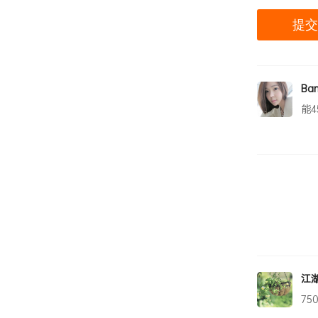
Ba
能
江
7