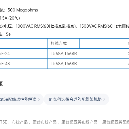
:
：500 Megaohms
5A (20℃)
电压：1000VAC RMS(60Hz接点到接点)，1500VAC RMS(60Hz表面
标准：5e
打线方式
5E-24
T568A,T568B
5E-48
T568A,T568B
题
at5e配线架性能解读
如何选择合适的配线架规格
AT5E
,
布线产品
,
康普布线产品
,
康普超五类布线产品
,
康普超五类配