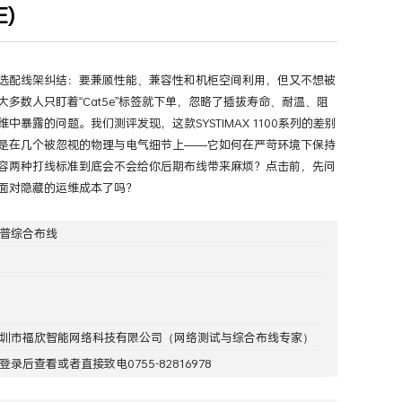
E)
选配线架纠结：要兼顾性能、兼容性和机柜空间利用，但又不想被
大多数人只盯着“Cat5e”标签就下单，忽略了插拔寿命、耐温、阻
中暴露的问题。我们测评发现，这款SYSTIMAX 1100系列的差别
是在几个被忽视的物理与电气细节上——它如何在严苛环境下保持
容两种打线标准到底会不会给你后期布线带来麻烦？点击前，先问
面对隐藏的运维成本了吗？
普综合布线
圳市福欣智能网络科技有限公司
（网络测试与综合布线专家）
登录
后查看或者直接致电0755-82816978