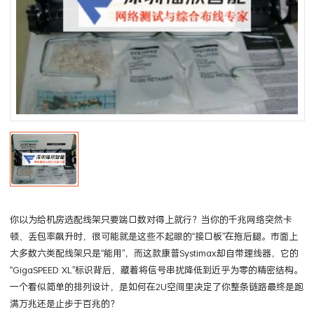
你以为给机房选配线架只要端口数对得上就行？当你的千兆网络突然卡
顿、丢包率飙升时，很可能就是这些不起眼的“接口板”在拖后腿。市面上
大多数六类配线架只是“能用”，而这款康普Systimax却自带理线器，它的
“GigaSPEED XL”标识背后，藏着将信号串扰降低到近乎为零的精密结构。
一个看似简单的排列设计，是如何在2U空间里决定了你整条链路最终是跑
满万兆还是止步于百兆的？