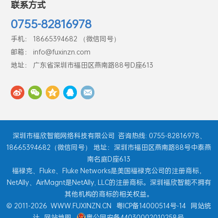
联系方式
0755-82816978
手机： 18665394682 （微信同号）
邮箱： info@fuxinzn.com
地址： 广东省深圳市福田区燕南路88号D座613
深圳市福欣智能网络科技有限公司
咨询热线: 0755-82816978、
18665394682（微信同号） 地址：深圳市福田区燕南路88号中泰燕
南名庭D座613
福禄克、Fluke、Fluke Networks是美国福禄克公司的注册商标，
NetAlly、AirMagnt是NetAlly, LLC的注册商标。深圳福欣智能不拥有
其他机构的商标的相关权益。
© 2011-2026
WWW.FUXINZN.CN
粤ICP备14000514号-14
网站统
计
网站地图
粤公网安备44030002010258号