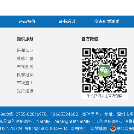
产品报价
证书培训
仪表租赁测试
提供服务
官方微信
培训认证
维修计量
布线测试
仪表租赁
布线施工
光纤熔接
询热线: 0755-82816978、18665394682（微信同号） 地址：深
国福禄克公司的注册商标，NetAlly、AirMagnt是NetAlly, LLC的
UXINZN.CN
粤ICP备14000514号-14
网站统计
网站地图
粤公网安备4