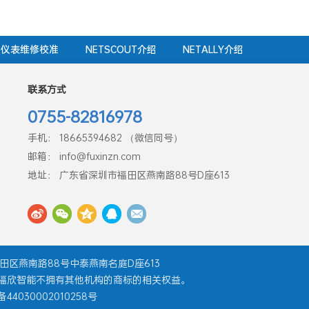
仪表维修校准
NETSCOUT介绍
NETALLY介绍
联系方式
0755-82816978
手机： 18665394682 （微信同号）
邮箱： info@fuxinzn.com
地址： 广东省深圳市福田区燕南路88号D座613
圳市福田区燕南路88号中泰燕南名庭D座613
注册商标。深圳福欣智能不拥有其他机构的商标的相关权益。
4030002010258号