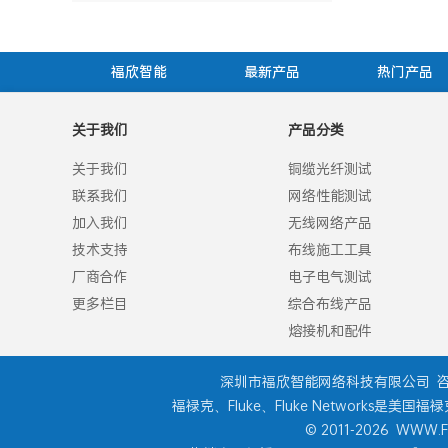
福欣智能
最新产品
热门产品
关于我们
产品分类
关于我们
铜缆光纤测试
联系我们
网络性能测试
加入我们
无线网络产品
技术支持
布线施工工具
厂商合作
电子电气测试
更多栏目
综合布线产品
熔接机和配件
深圳市福欣智能网络科技有限公司
咨
福禄克、Fluke、Fluke Networks是美
© 2011-2026
WWW.F