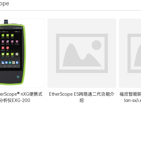
cope
EtherScope® nXG便携式
EtherScope ES网络通二代功能介
福欣智能销售es
分析仪EXG-200
绍
lan-sx/