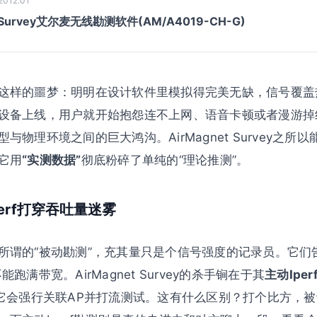
2012.01
t Survey艾尔麦无线勘测软件(AM/A4019-CH-G)
这样的噩梦：明明在设计软件里模拟得完美无缺，信号覆盖
设备上线，用户就开始抱怨连不上网、语音卡顿或者漫游掉线
物理环境之间的巨大鸿沟。AirMagnet Survey之所
它用
“实测数据”
彻底粉碎了单纯的“理论推测”。
perf打穿吞吐量迷雾
所谓的“被动勘测”，充其量只是个信号强度的记录员。它们
跑满带宽。AirMagnet Survey的杀手锏在于其
主动Iper
—它会强行关联AP并打流测试。这有什么区别？打个比方，