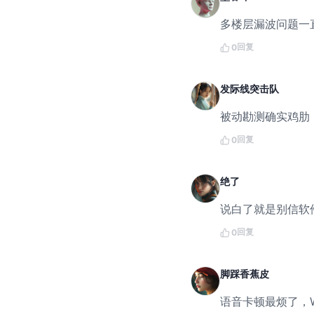
多楼层漏波问题一
回复
0
发际线突击队
被动勘测确实鸡肋，
回复
0
绝了
说白了就是别信软
回复
0
脚踩香蕉皮
语音卡顿最烦了，W