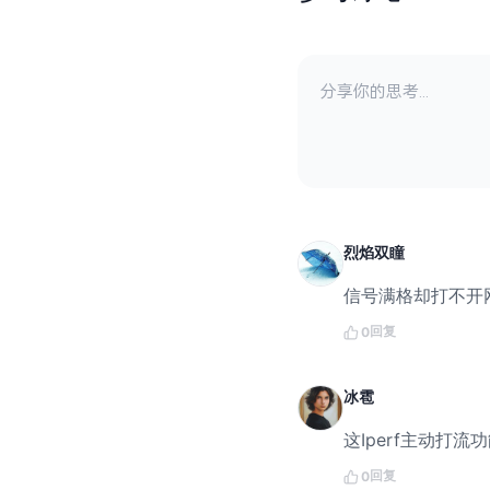
烈焰双瞳
信号满格却打不开
回复
0
冰雹
这Iperf主动打
回复
0