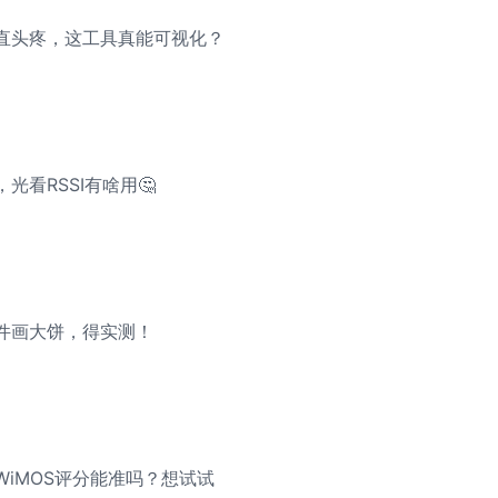
直头疼，这工具真能可视化？
光看RSSI有啥用🤔
件画大饼，得实测！
iMOS评分能准吗？想试试