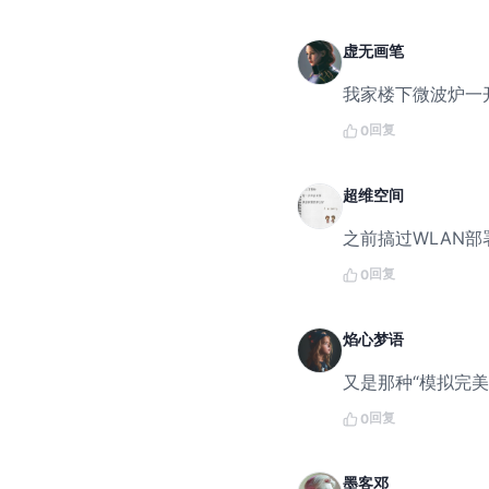
虚无画笔
我家楼下微波炉一开
回复
0
超维空间
之前搞过WLAN
回复
0
焰心梦语
又是那种“模拟完
回复
0
墨客邓