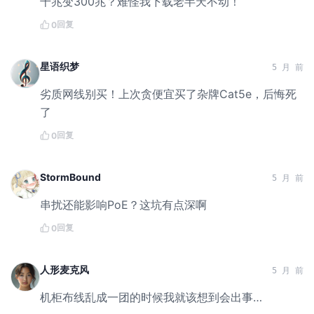
千兆变300兆？难怪我下载老半天不动！
回复
0
星语织梦
5 月 前
劣质网线别买！上次贪便宜买了杂牌Cat5e，后悔死
了
回复
0
StormBound
5 月 前
串扰还能影响PoE？这坑有点深啊
回复
0
人形麦克风
5 月 前
机柜布线乱成一团的时候我就该想到会出事…