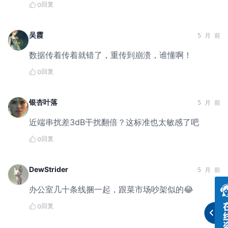
回复
0
吴霞
5 月 前
数据传着传着就错了，重传到崩溃，谁懂啊！
回复
0
银杏叶落
5 月 前
近端串扰差3dB干扰翻倍？这标准也太敏感了吧
回复
0
DewStrider
5 月 前
办公室几十条线捆一起，跟菜市场吵架似的😂
回复
0