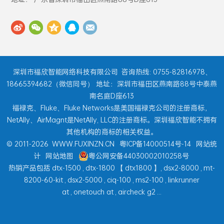
深圳市福欣智能网络科技有限公司
咨询热线: 0755-82816978、
18665394682（微信同号） 地址：深圳市福田区燕南路88号中泰燕
南名庭D座613
福禄克、Fluke、Fluke Networks是美国福禄克公司的注册商标，
NetAlly、AirMagnt是NetAlly, LLC的注册商标。深圳福欣智能不拥有
其他机构的商标的相关权益。
© 2011-2026
WWW.FUXINZN.CN
粤ICP备14000514号-14
网站统
计
网站地图
粤公网安备44030002010258号
热销产品包括
dtx-1500
,
dtx-1800
【
dtx1800
】,
dsx2-8000
,
mt-
8200-60-kit
,
dsx2-5000
,
ciq-100
,
ms2-100
,
linkrunner
at
,
onetouch at
,
aircheck g2
...