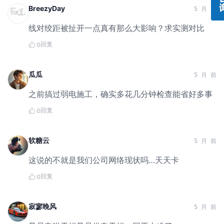
BreezyDay
5 月 前
线对绞距被扯开一点真有那么大影响？求实测对比
回复
0
瓜瓜
5 月 前
之前搞过弱电施工，确实多花几分钟检查能省好多事
回复
0
软糖云
5 月 前
这说的不就是我们公司网络现状吗…天天卡
回复
0
寂寥晚风
5 月 前