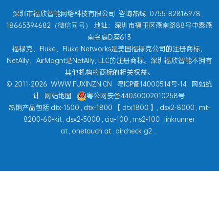
深圳市福欣智能网络科技有限公司
咨询热线: 0755-82816978、
18665394682（微信同号） 地址：深圳市福田区燕南路88号中泰燕
南名庭D座613
福禄克、Fluke、Fluke Networks是美国福禄克公司的注册商标，
NetAlly、AirMagnt是NetAlly, LLC的注册商标。深圳福欣智能不拥有
其他机构的商标的相关权益。
© 2011-2026
WWW.FUXINZN.CN
粤ICP备14000514号-14
网站统
计
网站地图
粤公网安备44030002010258号
热销产品包括
dtx-1500
,
dtx-1800
【
dtx1800
】,
dsx2-8000
,
mt-
8200-60-kit
,
dsx2-5000
,
ciq-100
,
ms2-100
,
linkrunner
at
,
onetouch at
,
aircheck g2
...