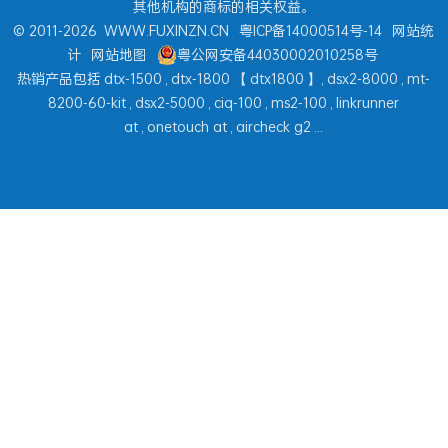
其他机构的商标的相关权益。
© 2011-2026
WWW.FUXINZN.CN
粤ICP备14000514号-14
网站统
计
网站地图
粤公网安备44030002010258号
热销产品包括
dtx-1500
,
dtx-1800
【
dtx1800
】,
dsx2-8000
,
mt-
8200-60-kit
,
dsx2-5000
,
ciq-100
,
ms2-100
,
linkrunner
at
,
onetouch at
,
aircheck g2
...