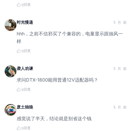
回复
0
时光慢递
5 月 前
hhh，之前不信邪买了个兼容的，电量显示跟抽风一
样
回复
0
袭人劝谏
5 月 前
求问DTX-1800能用普通12V适配器吗？
回复
0
废土独狼
5 月 前
感觉说了半天，结论就是别省这个钱
回复
0