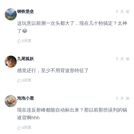
钢铁堡垒
5 月 前
这玩意以前测一次头都大了，现在几十秒搞定？太神
了😂
回复
0
九尾狐妖
5 月 前
感觉还行，至少不用背波形特征了
回复
0
泡泡小鹿
5 月 前
现在连反射峰都能自动标出来？那以前那些误判的锅
谁背啊hhh
回复
0