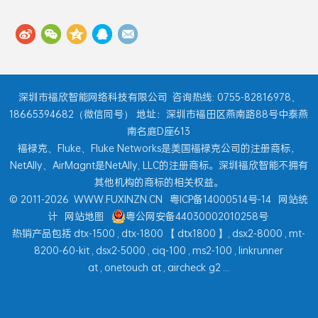
深圳市福欣智能网络科技有限公司
咨询热线: 0755-82816978、
18665394682（微信同号） 地址：深圳市福田区燕南路88号中泰燕
南名庭D座613
福禄克、Fluke、Fluke Networks是美国福禄克公司的注册商标，
NetAlly、AirMagnt是NetAlly, LLC的注册商标。深圳福欣智能不拥有
其他机构的商标的相关权益。
© 2011-2026
WWW.FUXINZN.CN
粤ICP备14000514号-14
网站统
计
网站地图
粤公网安备44030002010258号
热销产品包括
dtx-1500
,
dtx-1800
【
dtx1800
】,
dsx2-8000
,
mt-
8200-60-kit
,
dsx2-5000
,
ciq-100
,
ms2-100
,
linkrunner
at
,
onetouch at
,
aircheck g2
...