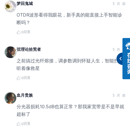
梦回鬼城
5 月 前
OTDR波形看得我眼花，新手真的能直接上手智能诊
断吗？
回复
0
弦理论拾荒者
5 月 前
之前搞过光纤熔接，调参数调到怀疑人生，智能扫描
听着像救星
回复
0
血月贵族
5 月 前
分光器损耗10.5dB也算正常？那我家宽带是不是早就
超标了
回复
0