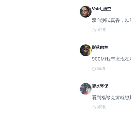
Void_虚空
双向测试真香，以
回复
0
影落幽兰
900MHz带宽现
回复
0
碧水环保
看到福禄克黄就想
回复
0