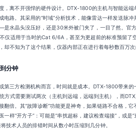
度，离不开强悍的硬件设计。DTX-1800的主机与智能远
成电路。其采用的“时域”分析技术，能像雷达一样发送脉冲
—是水晶头没压好，还是30米外被门夹了，一目了然。官
它不仅适用于当时的Cat 6/6A，甚至为更超前的标准预留
FAIL”，却不知为了这个结果，仪器内部正在进行着每秒数百万
到分钟
第三方检测机构而言，时间就是成本。DTX-1800带来的
。传统方式需要测试两次（主机到远端，远端到主机），而DT
接翻倍。其“故障诊断”功能更是神奇，如果链路不合格，它
中医一样“开方子”：可能是“串扰超标，建议检查端接”，或是
接将技术人员的排错时间从数小时压缩到几分钟。