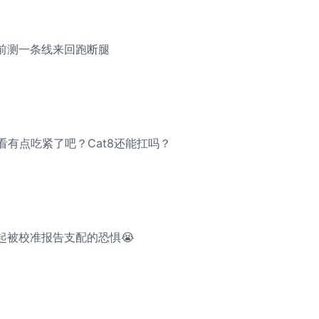
前测一条线来回跑断腿
在看有点吃紧了吧？Cat8还能扛吗？
起被校准报告支配的恐惧😭