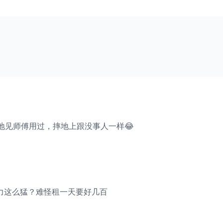
地见师傅用过，摔地上跟没事人一样😂
背后算力这么猛？难怪租一天要好几百