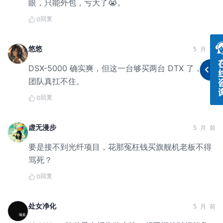
眼，只能外包，亏大了😭。
回复
0
悠悠
5 月 前
DSX-5000 确实爽，但这一台够买两台 DTX 了，小
团队真扛不住。
回复
0
虚无漫步
5 月 前
要是接不到光纤项目，花那冤枉钱买旗舰机老板不得
骂死？
回复
0
处女净化
5 月 前