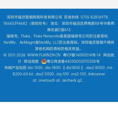
深圳市福欣智能网络科技有限公司
咨询热线: 0755-82816978、
18665394682（微信同号） 地址：深圳市福田区燕南路88号中泰燕
南名庭D座613
福禄克、Fluke、Fluke Networks是美国福禄克公司的注册商标，
NetAlly、AirMagnt是NetAlly, LLC的注册商标。深圳福欣智能不拥有
其他机构的商标的相关权益。
© 2011-2026
WWW.FUXINZN.CN
粤ICP备14000514号-14
网站统
计
网站地图
粤公网安备44030002010258号
热销产品包括
dtx-1500
,
dtx-1800
【
dtx1800
】,
dsx2-8000
,
mt-
8200-60-kit
,
dsx2-5000
,
ciq-100
,
ms2-100
,
linkrunner
at
,
onetouch at
,
aircheck g2
...