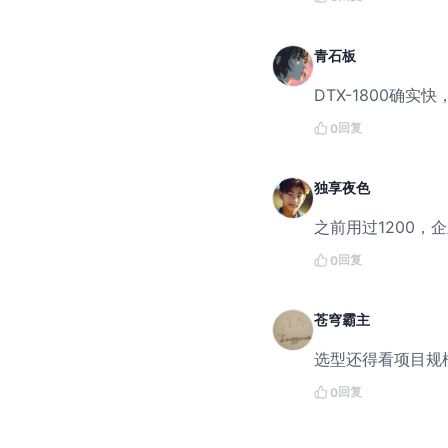
青石板
DTX-1800确实
回复
0
独享夜色
之前用过1200，
回复
0
苍穹霸主
选型还得看项目规
回复
0