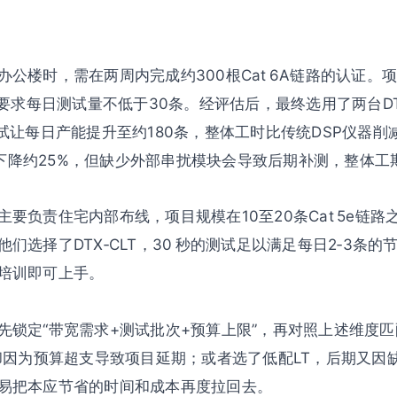
公楼时，需在两周内完成约300根Cat 6A链路的认证。
并要求每日测试量不低于30条。经评估后，最终选用了两台DT
试让每日产能提升至约180条，整体工时比传统DSP仪器削
成本下降约25%，但缺少外部串扰模块会导致后期补测，整体
要负责住宅内部布线，项目规模在10至20条Cat 5e链
们选择了DTX‑CLT，30 秒的测试足以满足每日2‑3条
培训即可上手。
先锁定“带宽需求+测试批次+预算上限”，再对照上述维度
，却因为预算超支导致项目延期；或者选了低配LT，后期又因
易把本应节省的时间和成本再度拉回去。