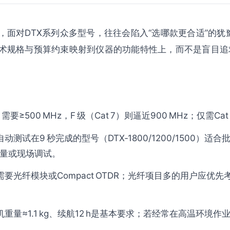
，面对DTX系列众多型号，往往会陷入“选哪款更合适”的
术规格与预算约束映射到仪器的功能特性上，而不是盲目追
A 需要≥500 MHz，F 级（Cat 7）则逼近900 MHz；仅需
测试在9 秒完成的型号（DTX‑1800/1200/1500）适合
小批量或现场调试。
要光纤模块或Compact OTDR；光纤项目多的用户应优先
重量≈1.1 kg、续航12 h是基本要求；若经常在高温环境