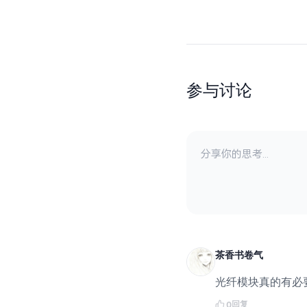
参与讨论
茶香书卷气
光纤模块真的有必
回复
0