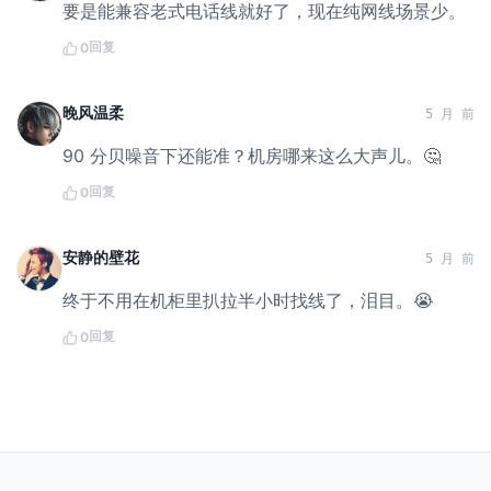
要是能兼容老式电话线就好了，现在纯网线场景少。
回复
0
晚风温柔
5 月 前
90 分贝噪音下还能准？机房哪来这么大声儿。🤔
回复
0
安静的壁花
5 月 前
终于不用在机柜里扒拉半小时找线了，泪目。😭
回复
0