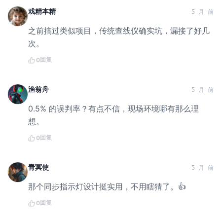
戏精本精
5 月 前
之前搞过类似项目，传统查线仪确实坑，漏接了好几
次。
回复
0
渔翁舟
5 月 前
0.5% 的误判率？有点不信，现场环境哪有那么理
想。
回复
0
青冥使
5 月 前
那个同步指示灯设计挺实用，不用瞎猜了。👍
回复
0