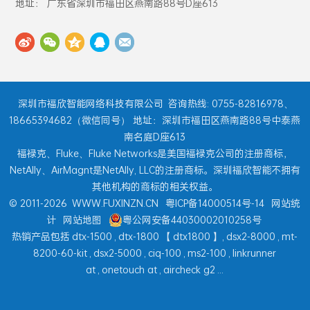
地址： 广东省深圳市福田区燕南路88号D座613
深圳市福欣智能网络科技有限公司
咨询热线: 0755-82816978、
18665394682（微信同号） 地址：深圳市福田区燕南路88号中泰燕
南名庭D座613
福禄克、Fluke、Fluke Networks是美国福禄克公司的注册商标，
NetAlly、AirMagnt是NetAlly, LLC的注册商标。深圳福欣智能不拥有
其他机构的商标的相关权益。
© 2011-2026
WWW.FUXINZN.CN
粤ICP备14000514号-14
网站统
计
网站地图
粤公网安备44030002010258号
热销产品包括
dtx-1500
,
dtx-1800
【
dtx1800
】,
dsx2-8000
,
mt-
8200-60-kit
,
dsx2-5000
,
ciq-100
,
ms2-100
,
linkrunner
at
,
onetouch at
,
aircheck g2
...