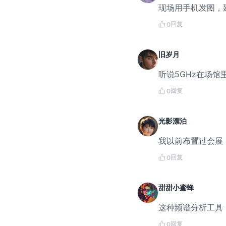
现场用手机发图，
回复
0
旧岁月
听说5GHz在场馆
回复
0
光影漂泊
我以前布置过会展
回复
0
甜甜小蜜蜂
这种频谱分析工具
回复
0