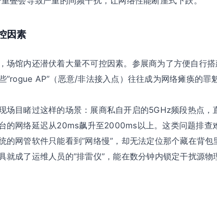
号重叠会导致严重的同频干扰，让网络性能断崖式下跌。
可控因素
，场馆内还潜伏着大量不可控因素。参展商为了方便自行搭
”rogue AP”（恶意/非法接入点）往往成为网络瘫痪的罪
现场目睹过这样的场景：展商私自开启的5GHz频段热点，
台的网络延迟从20ms飙升至2000ms以上。这类问题排
统的网管软件只能看到”网络慢”，却无法定位那个藏在背包
具就成了运维人员的”排雷仪”，能在数分钟内锁定干扰源物