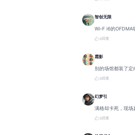
智创无限
Wi‑F i6的OFD
回复
0
霜影
别的场馆都装了定
回复
0
幻梦引
满格却卡死，现场
回复
0