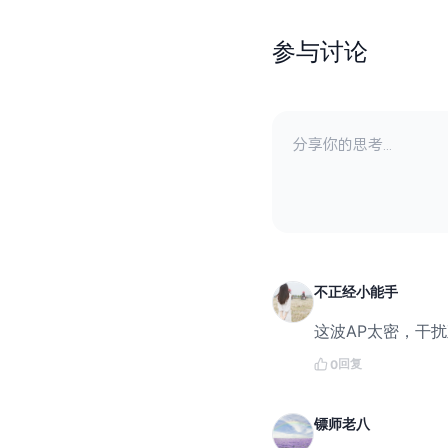
参与讨论
不正经小能手
这波AP太密，干
回复
0
镖师老八