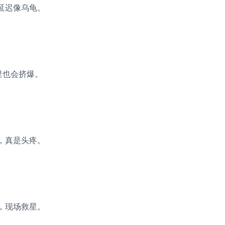
延迟像乌龟。
里也会挤爆。
，真是头疼。
，现场救星。