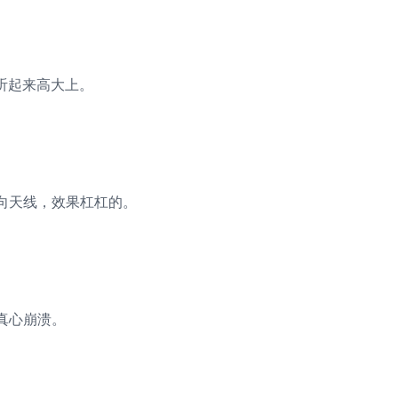
MA听起来高大上。
向天线，效果杠杠的。
真心崩溃。