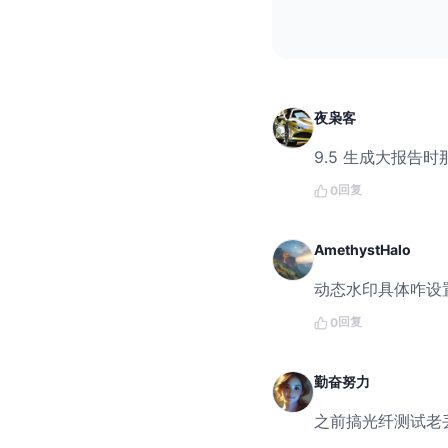
夜枭客
9.5 生成大报
回复
0
AmethystHalo
动态水印具体咋设
回复
0
勤奋努力
之前搞光纤测试老丢