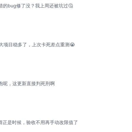
的bug修了没？我上周还被坑过🤔
导出大项目稳多了，上次卡死差点重测😭
在跑呢，这更新直接判死刑啊
持来得正是时候，验收不用再手动改限值了