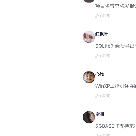
项目名带空格就报错
回复
0
红枫叶
SQLite升级后
回复
0
心旅
WinXP工控机还
回复
0
空渊
5GBASE-T支
回复