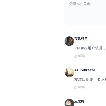
夜风残月
Versiv2用户
回复
0
AzureBreeze
校准日期终于显示
回复
0
应龙腾