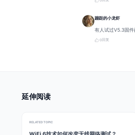
0
蹦跶的小龙虾
有人试过V5.3固
回复
0
延伸阅读
RELATED TOPIC
WiFi 6技术如何改变无线网络测试？