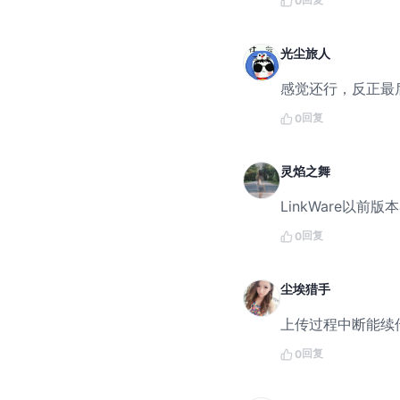
0
光尘旅人
感觉还行，反正最
回复
0
灵焰之舞
LinkWare以
回复
0
尘埃猎手
上传过程中断能续
回复
0