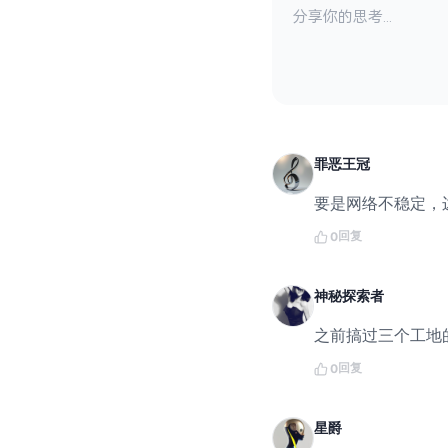
罪恶王冠
要是网络不稳定，
回复
0
神秘探索者
之前搞过三个工地
回复
0
星爵