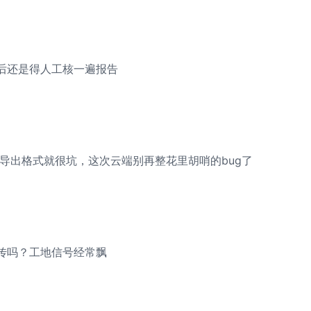
后还是得人工核一遍报告
前版本导出格式就很坑，这次云端别再整花里胡哨的bug了
传吗？工地信号经常飘