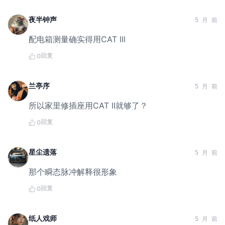
夜半钟声
5 月 前
配电箱测量确实得用CAT III
回复
0
兰亭序
5 月 前
所以家里修插座用CAT II就够了？
回复
0
星尘遗落
5 月 前
那个瞬态脉冲解释很形象
回复
0
纸人戏师
5 月 前