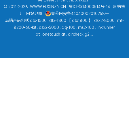
© 2011-2026
WWW.FUXINZN.CN
粤ICP备14000514号-14
网站统
计
网站地图
粤公网安备44030002010258号
热销产品包括
dtx-1500
,
dtx-1800
【
dtx1800
】,
dsx2-8000
,
mt-
8200-60-kit
,
dsx2-5000
,
ciq-100
,
ms2-100
,
linkrunner
at
,
onetouch at
,
aircheck g2
...