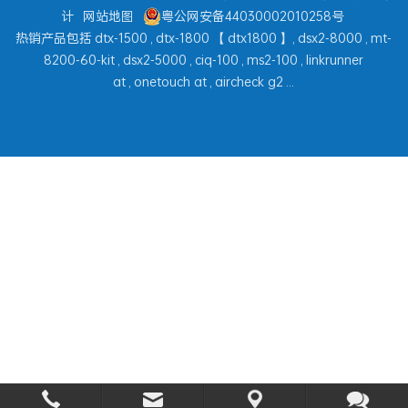
计
网站地图
粤公网安备44030002010258号
热销产品包括
dtx-1500
,
dtx-1800
【
dtx1800
】,
dsx2-8000
,
mt-
8200-60-kit
,
dsx2-5000
,
ciq-100
,
ms2-100
,
linkrunner
at
,
onetouch at
,
aircheck g2
...