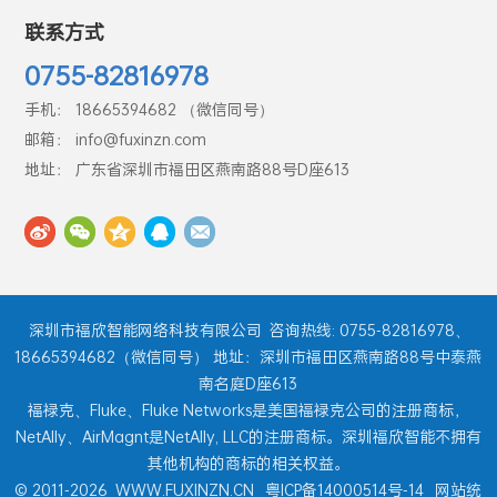
联系方式
0755-82816978
手机： 18665394682 （微信同号）
邮箱： info@fuxinzn.com
地址： 广东省深圳市福田区燕南路88号D座613
深圳市福欣智能网络科技有限公司
咨询热线: 0755-82816978、
18665394682（微信同号） 地址：深圳市福田区燕南路88号中泰燕
南名庭D座613
福禄克、Fluke、Fluke Networks是美国福禄克公司的注册商标，
NetAlly、AirMagnt是NetAlly, LLC的注册商标。深圳福欣智能不拥有
其他机构的商标的相关权益。
© 2011-2026
WWW.FUXINZN.CN
粤ICP备14000514号-14
网站统