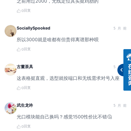
之前用过2000，无线定位其实挺鸡肋的
回复
0
SociallySpooked
5 月 前
所以3000就是啥都有但贵得离谱那种呗
回复
0
古董茶具
5 月 前
这表格挺直观，选型就按端口和无线需求对号入座
回复
0
武生龙吟
5 月 前
光口模块能自己换吗？感觉1500性价比不错🤔
回复
0