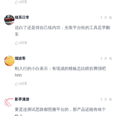
回复
0
猫系日常
5 月 前
说白了还是得自己练内功，光靠平台给的工具迟早翻
车
回复
0
烟波客
5 月 前
刚入行的小白表示：有现成的模板总比瞎折腾强吧
hhh
回复
0
影界漫游
5 月 前
要是连测试思路都照搬平台的，那产品还能有啥个