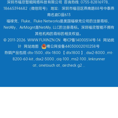
深圳市福欣智能网络科技有限公司
咨询热线: 0755-82816978、
18665394682（微信同号） 地址：深圳市福田区燕南路88号中泰燕
南名庭D座613
福禄克、Fluke、Fluke Networks是美国福禄克公司的注册商标，
NetAlly、AirMagnt是NetAlly, LLC的注册商标。深圳福欣智能不拥有
其他机构的商标的相关权益。
© 2011-2026
WWW.FUXINZN.CN
粤ICP备14000514号-14
网站统
计
网站地图
粤公网安备44030002010258号
热销产品包括
dtx-1500
,
dtx-1800
【
dtx1800
】,
dsx2-8000
,
mt-
8200-60-kit
,
dsx2-5000
,
ciq-100
,
ms2-100
,
linkrunner
at
,
onetouch at
,
aircheck g2
...