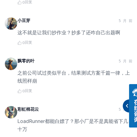
回复
0
小豆芽
5 月 前
这不就是让我们抄作业？抄多了还咋自己出题啊
回复
0
飘零的叶
5 月 前
之前公司试过类似平台，结果测试方案千篇一律，上
线照样崩
回复
0
彩虹棉花云
5 月 前
LoadRunner都能白嫖了？那小厂是不是真能省下几
十万