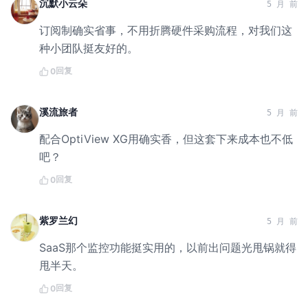
沉默小云朵
5 月 前
订阅制确实省事，不用折腾硬件采购流程，对我们这
种小团队挺友好的。
回复
0
溪流旅者
5 月 前
配合OptiView XG用确实香，但这套下来成本也不低
吧？
回复
0
紫罗兰幻
5 月 前
SaaS那个监控功能挺实用的，以前出问题光甩锅就得
甩半天。
回复
0