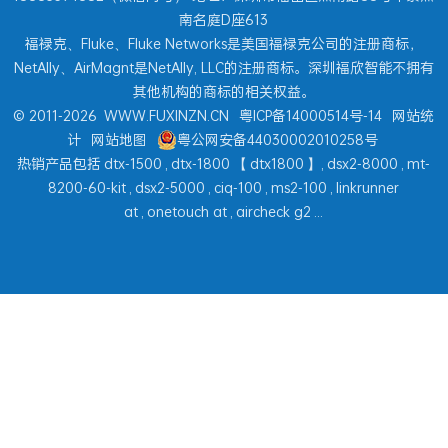
南名庭D座613
福禄克、Fluke、Fluke Networks是美国福禄克公司的注册商标，
NetAlly、AirMagnt是NetAlly, LLC的注册商标。深圳福欣智能不拥有
其他机构的商标的相关权益。
© 2011-2026
WWW.FUXINZN.CN
粤ICP备14000514号-14
网站统
计
网站地图
粤公网安备44030002010258号
热销产品包括
dtx-1500
,
dtx-1800
【
dtx1800
】,
dsx2-8000
,
mt-
8200-60-kit
,
dsx2-5000
,
ciq-100
,
ms2-100
,
linkrunner
at
,
onetouch at
,
aircheck g2
...