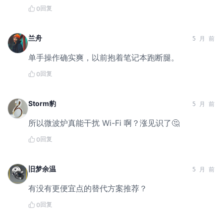
回复
0
兰舟
5 月 前
单手操作确实爽，以前抱着笔记本跑断腿。
回复
0
Storm豹
5 月 前
所以微波炉真能干扰 Wi-Fi 啊？涨见识了🤔
回复
0
旧梦余温
5 月 前
有没有更便宜点的替代方案推荐？
回复
0