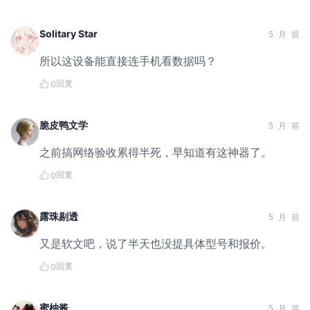
Solitary Star
5 月 前
所以这设备能直接连手机看数据吗？
回复
0
脆皮鸭文学
5 月 前
之前搞网络验收累得半死，早知道有这神器了。
回复
0
露珠剔透
5 月 前
又是软文吧，说了半天也没提具体型号和报价。
回复
0
蜜柚酱
5 月 前