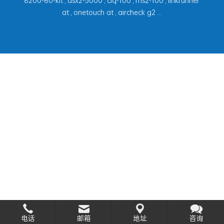
8200-60-kit
,
dsx2-5000
,
ciq-100
,
ms2-100
,
linkrunner
at
,
onetouch at
,
aircheck g2
...
电话
邮箱
地址
咨询