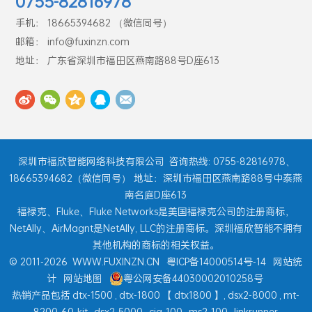
0755-82816978
手机： 18665394682 （微信同号）
邮箱： info@fuxinzn.com
地址： 广东省深圳市福田区燕南路88号D座613
深圳市福欣智能网络科技有限公司
咨询热线: 0755-82816978、
18665394682（微信同号） 地址：深圳市福田区燕南路88号中泰燕
南名庭D座613
福禄克、Fluke、Fluke Networks是美国福禄克公司的注册商标，
NetAlly、AirMagnt是NetAlly, LLC的注册商标。深圳福欣智能不拥有
其他机构的商标的相关权益。
© 2011-2026
WWW.FUXINZN.CN
粤ICP备14000514号-14
网站统
计
网站地图
粤公网安备44030002010258号
热销产品包括
dtx-1500
,
dtx-1800
【
dtx1800
】,
dsx2-8000
,
mt-
8200-60-kit
,
dsx2-5000
,
ciq-100
,
ms2-100
,
linkrunner