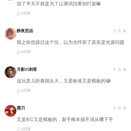
说了半天不就是为了让测试结果别打架嘛
回复
0
静夜思远
5 月 前
我之前也踩过这个坑，以为光纤坏了其实是光源问题
回复
0
月影の刺客
5 月 前
这玩意儿听着就头大，又是标准又是模板的😂
回复
0
霜刃
5 月 前
又是IEC又是模板的，新手根本搞不清从哪下手
回复
0