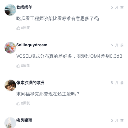
软绵绵羊
5 月 前
吃瓜看工程师吵架比看标准有意思多了🤔
回复
0
Soliloquydream
5 月 前
VCSEL模式分布真的差好多，实测过OM4差别0.3dB
回复
0
像素沙漠的绿洲
5 月 前
求问福禄克那套现在还主流吗？
回复
0
疾风骤雨
5 月 前