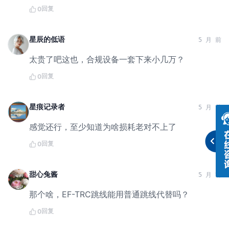
回复
0
星辰的低语
5 月 前
太贵了吧这也，合规设备一套下来小几万？
回复
0
星痕记录者
5 月 前
感觉还行，至少知道为啥损耗老对不上了
回复
0
甜心兔酱
5 月 前
那个啥，EF-TRC跳线能用普通跳线代替吗？
回复
0