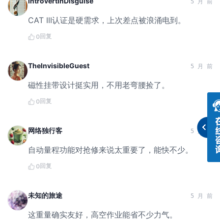
IntrovertInDisguise
5 月 前
CAT III认证是硬需求，上次差点被浪涌电到。
回复
0
TheInvisibleGuest
5 月 前
磁性挂带设计挺实用，不用老弯腰捡了。
回复
0
网络独行客
5 月 前
自动量程功能对抢修来说太重要了，能快不少。
回复
0
未知的旅途
5 月 前
这重量确实友好，高空作业能省不少力气。