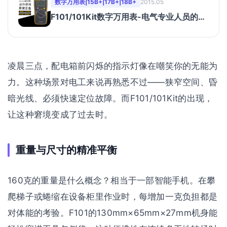
数字万用表|15B+|17B+|18B+
2015.05
F101/101Kit数字万用表-电气专业人员的首
选万用表。
凌晨三点，配电箱前闪烁的指示灯像在嘲笑你的无能为
力。这种场景对电工来说再熟悉不过——狭窄空间、昏
暗光线、必须快速定位故障。而F101/101Kit的出现，
让这种窘境变成了过去时。
重量与尺寸的精准平衡
160克的重量是什么概念？相当于一部智能手机。在攀
爬梯子或蜷缩在设备柜里作业时，每增加一克负担都是
对体能的考验。F101的130mm×65mm×27mm机身能