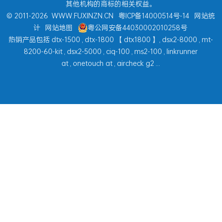
其他机构的商标的相关权益。
© 2011-2026
WWW.FUXINZN.CN
粤ICP备14000514号-14
网站统
计
网站地图
粤公网安备44030002010258号
热销产品包括
dtx-1500
,
dtx-1800
【
dtx1800
】,
dsx2-8000
,
mt-
8200-60-kit
,
dsx2-5000
,
ciq-100
,
ms2-100
,
linkrunner
at
,
onetouch at
,
aircheck g2
...