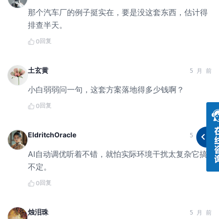
那个汽车厂的例子挺实在，要是没这套东西，估计得
排查半天。
回复
0
土玄黄
5 月 前
小白弱弱问一句，这套方案落地得多少钱啊？
回复
0
EldritchOracle
5 月 前
AI自动调优听着不错，就怕实际环境干扰太复杂它搞
不定。
回复
0
烛泪珠
5 月 前