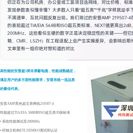
你正在为公司机房、办公室或工装项目选网线，对比价格、标准
发现参数表似懂非懂？大多数人只看“超五类”“千兆”字样就动手
不满速率、互扰问题反复出现。我们测过的安普AMP 219507-
的表现超过TIA/EIA 568B和ISO超五类标准，NEXT值更高出2
200MHz，这些看似生硬的数字正是决定稳定性的关键——但
箱、CMR、LSZH）在工程适配上会产生实操差异，会影响后
文章里有一组你绝对想知道的对比检验与选型逻辑，能直接决定
高性能的
安普
超
5
类非屏蔽电缆，性能成熟稳定，
满足用户的多方面性能要求，安普布线一流品质
的最佳代表。
安普AMP黑色超五类网线219507-4
性能超过
TIA/EIA 568B
和
ISO
超五类
/D
级标准
•
系统性能测试至
200MHz
•
经独立机构
ETL/SEMKO
测试和认证