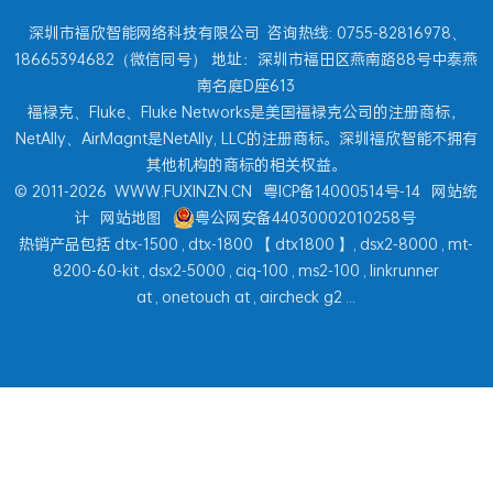
深圳市福欣智能网络科技有限公司
咨询热线: 0755-82816978、
18665394682（微信同号） 地址：深圳市福田区燕南路88号中泰燕
南名庭D座613
福禄克、Fluke、Fluke Networks是美国福禄克公司的注册商标，
NetAlly、AirMagnt是NetAlly, LLC的注册商标。深圳福欣智能不拥有
其他机构的商标的相关权益。
© 2011-2026
WWW.FUXINZN.CN
粤ICP备14000514号-14
网站统
计
网站地图
粤公网安备44030002010258号
热销产品包括
dtx-1500
,
dtx-1800
【
dtx1800
】,
dsx2-8000
,
mt-
8200-60-kit
,
dsx2-5000
,
ciq-100
,
ms2-100
,
linkrunner
at
,
onetouch at
,
aircheck g2
...