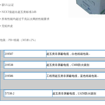
•
获
UL
认证
• NEXT
值超出超五类标准
2dB
•
所有性能均超过千兆以太网的性能要求
•
无铅外皮
包装：
PB=
纸箱（
305
米
±2%
）
219507
超五类非屏蔽电缆，白色纸箱包装
–
219538
超五类非屏蔽电缆，
CMR
防火级别
219586
工程用超五类非屏蔽电缆，蓝色纸箱包装
–
57538-2
超五类非屏蔽电缆，
LSZH
防火级别