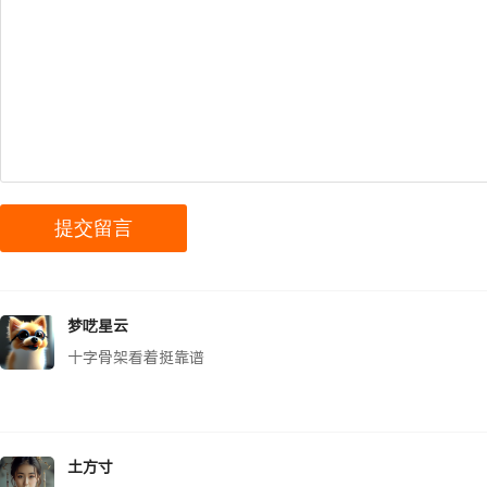
梦呓星云
十字骨架看着挺靠谱
土方寸