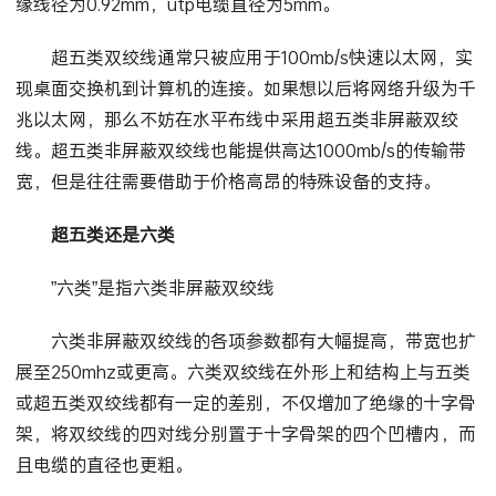
缘线径为0.92mm，utp电缆直径为5mm。
超五类双绞线通常只被应用于100mb/s快速以太网，实
现桌面交换机到计算机的连接。如果想以后将网络升级为千
兆以太网，那么不妨在水平布线中采用超五类非屏蔽双绞
线。超五类非屏蔽双绞线也能提供高达1000mb/s的传输带
宽，但是往往需要借助于价格高昂的特殊设备的支持。
超五类还是六类
”六类”是指六类非屏蔽双绞线
六类非屏蔽双绞线的各项参数都有大幅提高，带宽也扩
展至250mhz或更高。六类双绞线在外形上和结构上与五类
或超五类双绞线都有一定的差别，不仅增加了绝缘的十字骨
架，将双绞线的四对线分别置于十字骨架的四个凹槽内，而
且电缆的直径也更粗。