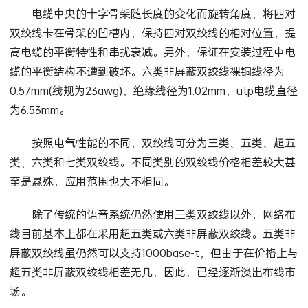
电缆中央的十字骨架随长度的变化而旋转角度，将四对
双绞线卡在骨架的凹槽内，保持四对双绞线的相对位置，提
高电缆的平衡特性和串扰衰减。另外，保证在安装过程中电
缆的平衡结构不遭到破坏。六类非屏蔽双绞线裸铜线径为
0.57mm(线规为23awg)，绝缘线径为1.02mm，utp电缆直径
为6.53mm。
按照电气性能的不同，双绞线可分为三类、五类、超五
类、六类和七类双绞线。不同类别的双绞线价格相差较大甚
至是悬殊，应用范围也大不相同。
除了传统的语音系统仍然使用三类双绞线以外，网络布
线目前基本上都在采用超五类或六类非屏蔽双绞线。五类非
屏蔽双绞线虽仍然可以支持1000base-t，但由于在价格上与
超五类非屏蔽双绞线相差无几，因此，已经逐渐淡出布线市
场。