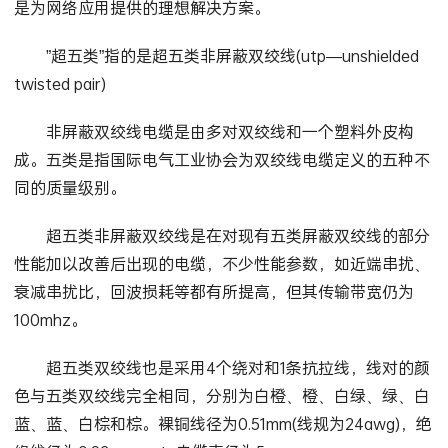
是为网络应用提供的理想解决方案。
”超五类”指的是超五类非屏蔽双绞线(utp—unshielded
twisted pair)
非屏蔽双绞线电缆是由多对双绞线和一个塑料外皮构
成。五类是指国际电气工业协会为双绞线电缆定义的五种不
同的质量级别。
超五类非屏蔽双绞线是在对现有五类屏蔽双绞线的部分
性能加以改善后出现的电缆，不少性能参数，如近端串扰、
衰减串扰比，回波损耗等都有所提高，但其传输带宽仍为
100mhz。
超五类双绞线也是采用4个绕对和1条抗拉线，线对的颜
色与五类双绞线完全相同，分别为白橙、橙、白绿、绿、白
蓝、蓝、白棕和棕。裸铜线径为0.51mm(线规为24awg)，绝