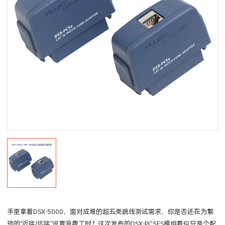
手里拿着DSX-5000，面对成堆的超五类跳线测试需求，你是否还在为繁
琐的“近端/远端”设置浪费工时？这次发布的DSX-PC5ES模组看似只是个配