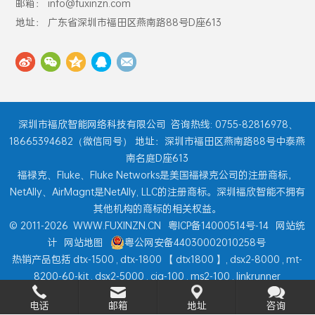
邮箱： info@fuxinzn.com
地址： 广东省深圳市福田区燕南路88号D座613
深圳市福欣智能网络科技有限公司
咨询热线: 0755-82816978、
18665394682（微信同号） 地址：深圳市福田区燕南路88号中泰燕
南名庭D座613
福禄克、Fluke、Fluke Networks是美国福禄克公司的注册商标，
NetAlly、AirMagnt是NetAlly, LLC的注册商标。深圳福欣智能不拥有
其他机构的商标的相关权益。
© 2011-2026
WWW.FUXINZN.CN
粤ICP备14000514号-14
网站统
计
网站地图
粤公网安备44030002010258号
热销产品包括
dtx-1500
,
dtx-1800
【
dtx1800
】,
dsx2-8000
,
mt-
8200-60-kit
,
dsx2-5000
,
ciq-100
,
ms2-100
,
linkrunner
at
,
onetouch at
,
aircheck g2
...
电话
邮箱
地址
咨询