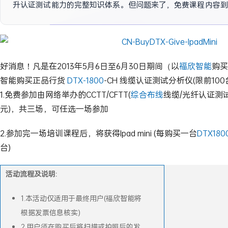
升认证测试能力的完整知识体系。但问题来了，免费课程内容到
好消息！凡是在2013年5月6日至6月30日期间（以
福欣智能
购买
智能购买正品行货
DTX-1800
-CH 线缆认证测试分析仪(限前10
1.免费参加由网络举办的CCTT/CFTT(
综合布线
线缆/光纤认证测试
元)，共三场，可任选一场参加
2.参加完一场培训课程后，将获得Ipad mini (每购买一台
DTX180
台)
活动流程及说明:
1.本活动仅适用于最终用户(福欣智能将
根据发票信息核实)
2.用户须在购买后将扫描或拍照后的发