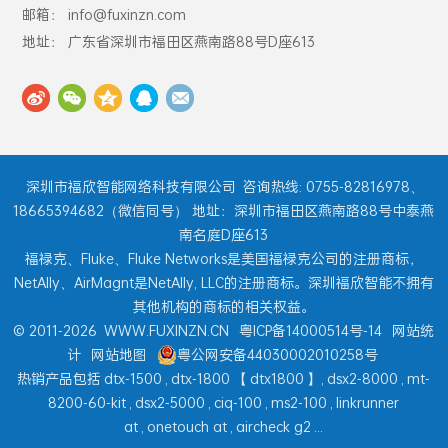
邮箱： info@fuxinzn.com
地址： 广东省深圳市福田区燕南路88号D座613
深圳市福欣智能网络科技有限公司
咨询热线: 0755-82816978、
18665394682（微信同号） 地址：深圳市福田区燕南路88号中泰燕
南名庭D座613
福禄克、Fluke、Fluke Networks是美国福禄克公司的注册商标，
NetAlly、AirMagnt是NetAlly, LLC的注册商标。深圳福欣智能不拥有
其他机构的商标的相关权益。
© 2011-2026
WWW.FUXINZN.CN
粤ICP备14000514号-14
网站统
计
网站地图
粤公网安备44030002010258号
热销产品包括
dtx-1500
,
dtx-1800
【
dtx1800
】,
dsx2-8000
,
mt-
8200-60-kit
,
dsx2-5000
,
ciq-100
,
ms2-100
,
linkrunner
at
,
onetouch at
,
aircheck g2
...