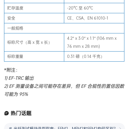
贮存
温度
-20°C 至 60°C
安全
CE、CSA、EN 61010-1
一般规格
4.2″ x 3.0″ x 1.1″ (106 mm x
标称尺寸（高 x 宽 x 长）
76 mm x 28 mm)
标称重量
0.31 磅（0.14 千克）
*附注：
1) EF-TRC 输出
2) EF 测量设备之间可能存在差异，但 EF 合规性的置信因数
可能为 95%
热门话题
光纤测试模块选型指南：EFM2、MFM2和SFM2有何区别？