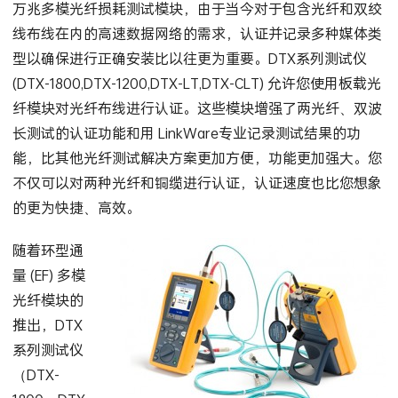
万兆多模光纤损耗测试
模块，由于当今对于包含光纤和
双绞
线
布线在内的高速数据网络的需求，认证并记录多种媒体类
型以确保进行正确安装比以往更为重要。DTX系列测试仪
(
DTX-1800
,
DTX-1200
,
DTX-LT
,
DTX-CLT
) 允许您使用板载光
纤模块对光纤布线进行认证。这些模块增强了两光纤、双波
长测试的认证功能和用
LinkWare
专业记录测试结果的功
能，比其他光纤测试解决方案更加方便，功能更加强大。您
不仅可以对两种光纤和
铜缆
进行认证，认证速度也比您想象
的更为快捷、高效。
随着环型通
量 (EF) 多模
光纤模块的
推出，DTX
系列测试仪
（DTX-