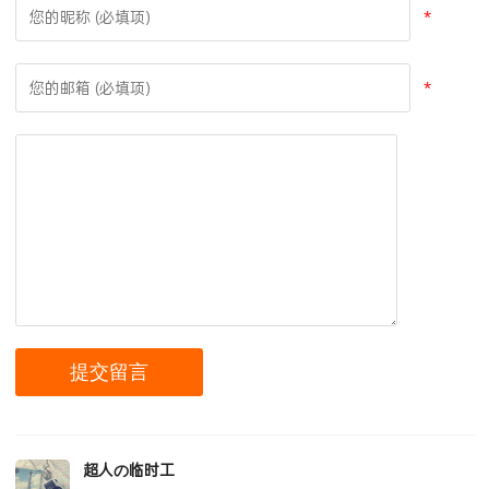
*
*
超人の临时工