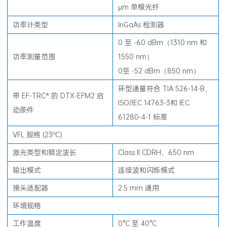
μm 单模光纤
功率计类型
InGaAs 检测器
0 至 -60 dBm（1310 nm 和
功率测量范围
1550 nm）
0至 -52 dBm（850 nm）
环型通量符合 TIA 526-14-B、
带 EF-TRC* 的 DTX-EFM2 启
ISO/IEC 14763-3和 IEC
动条件
61280-4-1 标准
VFL 规格 (23ºC)
激光类型和额定波长
Class II CDRH，650 nm
输出模式
连续波和闪烁模式
接头适配器
2.5 mm 通用
环境规格
工作
温度
0°C 至 40°C