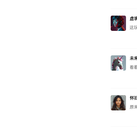
虚
这
未
看
怀
原