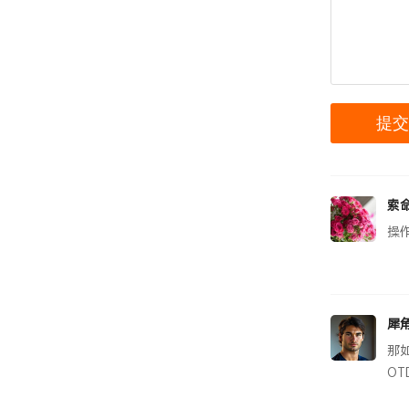
索
操
犀
那
OT