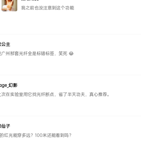
我之前也没注意到这个功能
欢公主
说广州那套光纤全是标错标签，笑死 😂
rage_幻影
上次在实验室用它找光纤断点，省了半天功夫，真心推荐。
果仙子
FL的红光能穿多远？100米还能看到吗？