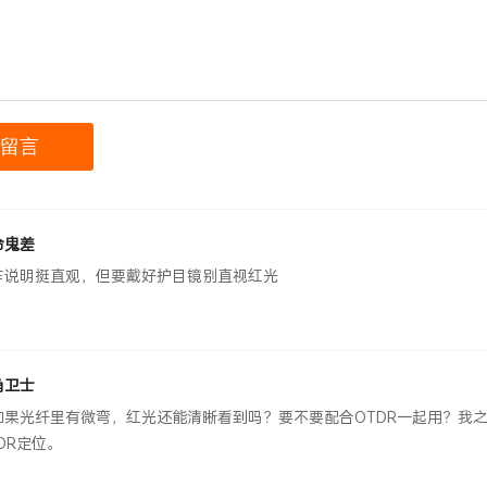
命鬼差
作说明挺直观，但要戴好护目镜别直视红光
角卫士
如果光纤里有微弯，红光还能清晰看到吗？要不要配合OTDR一起用？我
DR定位。