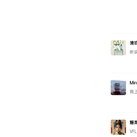
清
听
Mi
我
糖
V