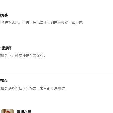
境漫步
玩意按钮太小，手抖了好几次才切到连续模式，真是坑。
来能源师
着红光闪，感觉还是挺靠谱的。
旧码头
来红光还能切换闪烁模式，之前都没注意过
黑曜之翼