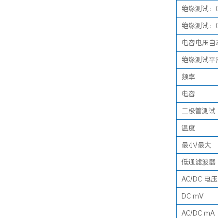
绝缘测试：0.
绝缘测试：0.
电容电压自
绝缘测试平
频率
电容
二极管测试
温度
最小/最大
低通滤波器（
AC/DC 电压
DC mV
AC/DC mA