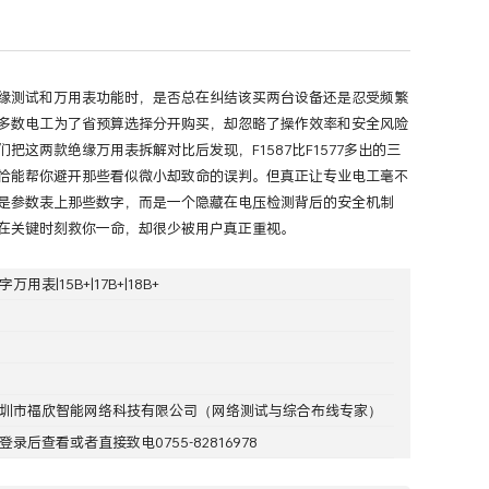
缘测试和万用表功能时，是否总在纠结该买两台设备还是忍受频繁
多数电工为了省预算选择分开购买，却忽略了操作效率和安全风险
把这两款绝缘万用表拆解对比后发现，F1587比F1577多出的三
恰能帮你避开那些看似微小却致命的误判。但真正让专业电工毫不
是参数表上那些数字，而是一个隐藏在电压检测背后的安全机制
在关键时刻救你一命，却很少被用户真正重视。
字万用表|15B+|17B+|18B+
圳市福欣智能网络科技有限公司
（网络测试与综合布线专家）
登录
后查看或者直接致电0755-82816978