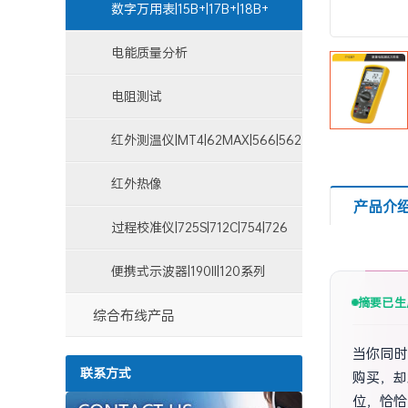
数字万用表|15B+|17B+|18B+
电能质量分析
仪|1730|1735|1750|43B
电阻测试
仪|1508|1550C|1587|1621
红外测温仪|MT4|62MAX|566|562
红外热像
产品介
仪|Ti100|TiS10|Ti200|TiX520
过程校准仪|725S|712C|754|726
便携式示波器|190II|120系列
摘要已生
综合布线产品
当你同时
联系方式
购买，却
位，恰恰