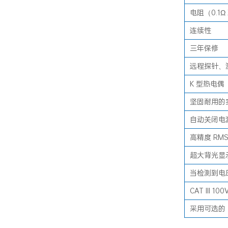
电阻（0.1Ω
连续性
三年保修
远程探针、
K 型热电偶
坚固耐用的
自动关闭电
高精度 RMS
超大背光显
当检测到电
CAT III 1
采用可选的 