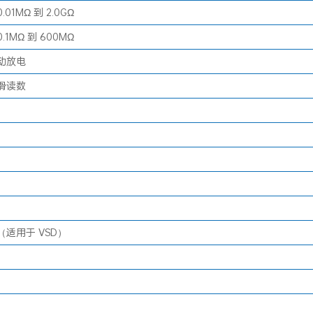
01MΩ 到 2.0GΩ
1MΩ 到 600MΩ
动放电
滑读数
适用于 VSD）