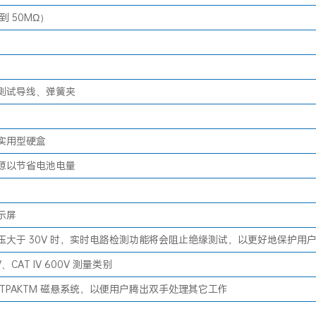
 到 50MΩ）
测试导线、弹簧夹
实用型硬盒
源以节省电池电量
示屏
压大于 30V 时，实时电路检测功能将会阻止绝缘测试，以更好地保护用
00V、CAT IV 600V 测量类别
TPAKTM 磁悬系统，以便用户腾出双手处理其它工作