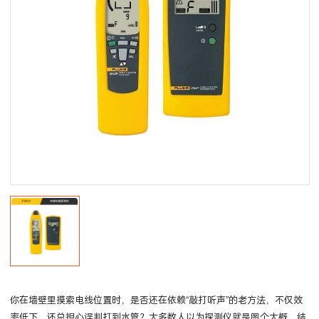
你在墙壁里摸索电线位置时，是否还在依赖“敲打听声”的老方法，不仅效
率低下，还总担心误判打到水管？大多数人以为探测仪就是图个大概，结