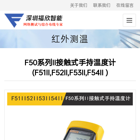
关于我们
联系我们
在线留言
红外测温
仪|MT4|62MAX|566|562
F50系列II接触式手持温度计
(F51II,F52II,F53II,F54II )