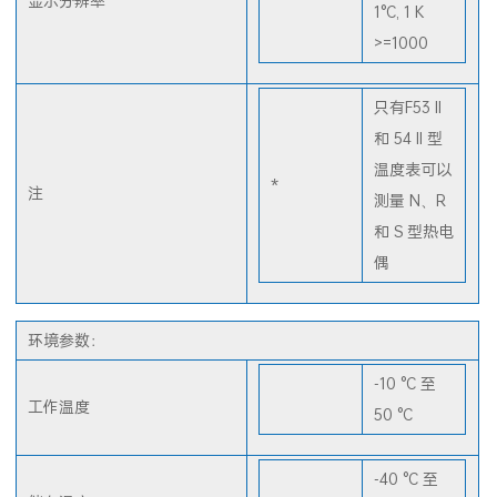
K < 1000
显示分辨率
1°C, 1 K
>=1000
只有F53 II
和 54 II 型
温度表可以
*
注
测量 N、R
和 S 型热电
偶
环境参数：
-10 °C 至
工作温度
50 °C