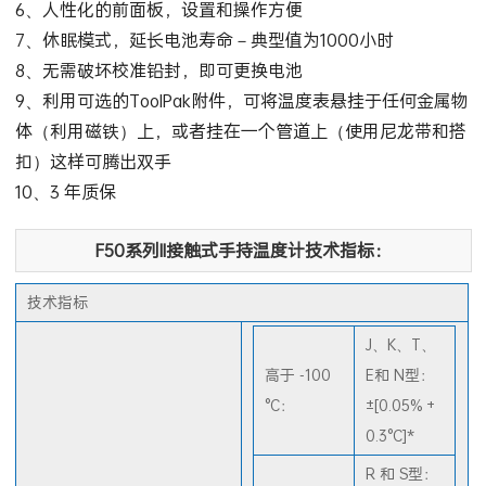
5、防淋、防尘外壳，吸收冲击力的护套
6、人性化的前面板，设置和操作方便
7、休眠模式，延长电池寿命－典型值为1000小时
8、无需破坏校准铅封，即可更换电池
9、利用可选的ToolPak附件，可将温度表悬挂于任何金属物
体（利用磁铁）上，或者挂在一个管道上（使用尼龙带和搭
扣）这样可腾出双手
10、3 年质保
F50系列II接触式手持温度计技术指标：
技术指标
J、K、T、
高于 -100
E和 N型：
°C：
±[0.05% +
0.3°C]*