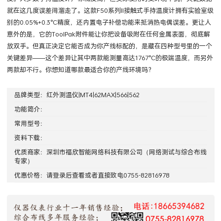
就在这几度误差间溜走了。这款F50系列II接触式手持温度计拥有实验室级
别的0.05%+0.3°C精度，还内置电子补偿功能来抵消热电偶误差。更让人
意外的是，它的ToolPak附件能让你把设备吸附在任何金属表面，彻底解
放双手。但真正决定它能否成为你产线标配的，是藏在四种型号里的一个
关键差异——这个差异让其中两款能测量高达1767°C的极端温度，而另外
两款却不行。你想知道哪款最适合你的产线环境吗？
品牌类型：
红外测温仪|MT4|62MAX|566|562
功能简介：
常用型号：
资料下载：
优质商家：
深圳市福欣智能网络科技有限公司
（网络测试与综合布线
专家）
优惠价格：请
登录
后查看或者直接致电0755-82816978