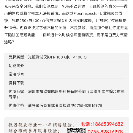
光带来安全风险。我们实测发现，90%的误判源于肉眼检测的盲区——微
小的划痕或粉尘根本无法被看清。而这款FiberInspector专业视频显微
镜，凭借250x与400x双倍放大探头和大屏实时成像，让故障定位速度提
升10倍。但真正决定它值不值的关键，不是参数，而是那个能让你避开返
工陷阱的隐藏功能——你知道什么时候必须重新端接，而不是白费力气清
洁吗？
品牌类型：
光缆测试仪|OFP-100-Q|CFP-100-Q
功能简介：
常用型号：
资料下载：
优质商家：
深圳市福欣智能网络科技有限公司
（网络测试与综合布线
专家）
优惠价格：请
登录
后查看或者直接致电0755-82816978