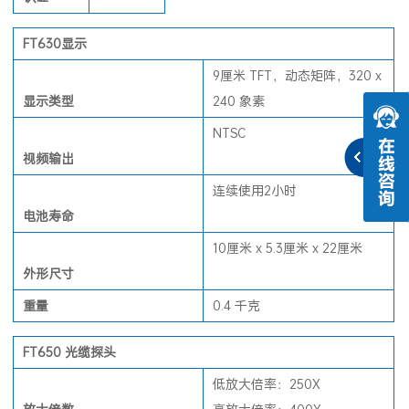
认证
FT630
显示
9厘米 TFT，动态矩阵，320 x
显示类型
240 象素
NTSC
视频输出
连续使用2小时
电池寿命
10厘米 x 5.3厘米 x 22厘米
外形尺寸
重量
0.4 千克
FT650
光缆探头
低放大倍率：250X