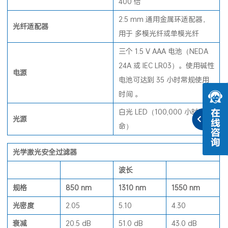
400 倍
2.5 mm 通用金属环适配器，
光纤适配器
用于 多模光纤或单模光纤
三个 1.5 V AAA 电池（NEDA
24A 或 IEC LR03）。使用碱性
电源
电池可达到 35 小时常规使用
时间 。
白光 LED（100,000 小时寿
光源
命）
光学激光安全过滤器
波长
规格
850 nm
1310 nm
1550 nm
光密度
2.05
5.10
4.30
衰减
20.5 dB
51.0 dB
43.0 dB