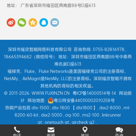
地址： 广东省深圳市福田区燕南路88号D座613
深圳市福欣智能网络科技有限公司
咨询热线: 0755-82816978、
18665394682（微信同号） 地址：深圳市福田区燕南路88号中泰燕
南名庭D座613
福禄克、Fluke、Fluke Networks是美国福禄克公司的注册商标，
NetAlly、AirMagnt是NetAlly, LLC的注册商标。深圳福欣智能不拥有
其他机构的商标的相关权益。
© 2011-2026
WWW.FUXINZN.CN
粤ICP备14000514号-14
网站统
计
网站地图
粤公网安备44030002010258号
热销产品包括
dtx-1500
,
dtx-1800
【
dtx1800
】,
dsx2-8000
,
mt-
8200-60-kit
,
dsx2-5000
,
ciq-100
,
ms2-100
,
linkrunner
at
,
onetouch at
,
aircheck g2
...
电话
邮箱
地址
咨询