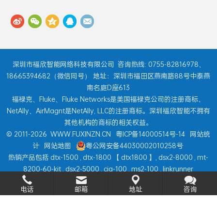
深圳市福欣智能网络科技有限公司
咨询热线: 0755-82816978、
18665394682（微信同号） 地址：深圳市福田区燕南路88号中泰燕
南名庭D座613
福禄克、Fluke、Fluke Networks是美国福禄克公司的注册商标，
NetAlly、AirMagnt是NetAlly, LLC的注册商标。深圳福欣智能不拥有
其他机构的商标的相关权益。
© 2011-2026
WWW.FUXINZN.CN
粤ICP备14000514号-14
网站统
计
网站地图
粤公网安备44030002010258号
热销产品包括
dtx-1500
,
dtx-1800
【
dtx1800
】,
dsx2-8000
,
mt-
8200-60-kit
,
dsx2-5000
,
ciq-100
,
ms2-100
,
linkrunner
at
,
onetouch at
,
aircheck g2
...
电话
邮箱
地址
咨询