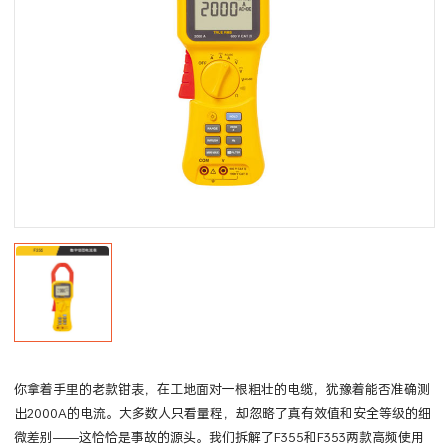
你拿着手里的老款钳表，在工地面对一根粗壮的电缆，犹豫着能否准确测
出2000A的电流。大多数人只看量程，却忽略了真有效值和安全等级的细
微差别——这恰恰是事故的源头。我们拆解了F355和F353两款高频使用