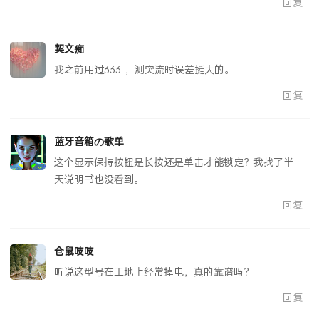
回复
契文痴
我之前用过333-，测突流时误差挺大的。
回复
蓝牙音箱の歌单
这个显示保持按钮是长按还是单击才能锁定？我找了半
天说明书也没看到。
回复
仓鼠吱吱
听说这型号在工地上经常掉电，真的靠谱吗？
回复