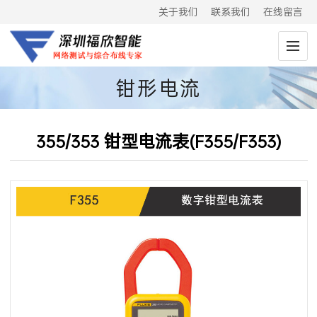
关于我们
联系我们
在线留言
钳形电流
表|302+|373|317|319|381
355/353 钳型电流表(F355/F353)