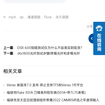
mptl
,
ap
,
通道链路
,
Fluck
,
永久链路
分享到：
上一篇
：
DSX-600铜缆测试仪为什么不容易买到现货？
下一篇
：
dtx1800光纤测试步骤|单模光纤和多模光纤
相关文章
Versiv 新版本7.0 发布 停止支持TFS和Versiv 1代平台
福禄克Fluke 301A 刀锋系列钳形表(301A+带TL75表笔)
福禄克亚太区总经理胡祖忻荣膺2022 CAIMRS评选之年度领袖人