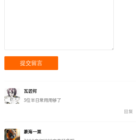
瓦匠何
3位半日常用用够了
回复
篆海一粟