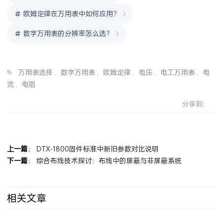
电工万用表的安全使用要点
欧姆定律在万用表中如何应用？
数字万用表的分辨率怎么选？
万用表选择
,
数字万用表
,
欧姆定律
,
电压
,
电工万用表
,
电
流
,
电阻
分享到：
上一篇
：
DTX-1800固件标准中新旧参数对比说明
下一篇
：
综合布线技术探讨：布线中的屏蔽与非屏蔽系统
相关文章