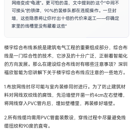
网络变成“龟速”。更可怕的是，文中提到的这个“中间不
可接头”的铁律，90%的装修队都在违规操作。一旦封
墙，这些隐患将让你付出十倍的代价来返工——你确定
家里的线槽里没有藏着这些“定时炸弹”吗？
楼宇综合布线系统是建筑电气工程的重要组成部分，综合布
线是一门综合性的技术，它涉及的十分广泛，正朝着智能化
的方向发展。那么在建设综合布线时有哪些注意事项？深圳
福欣智能为您讲解下关于楼宇综合布线应注意的一些地方。
1.布放网线时尽可能与室内装修同时进行。为了防止建筑材
料对网线双绞线的腐蚀，先沿墙壁开凿一约4cm左右壁槽，
将网线穿入PVC管内后，埋如壁槽里，再装修好墙壁。
2.所有线缆均需用PVC管套装敷设，穿线过程中尽量避免线
缆扭绞和90度的直弯。