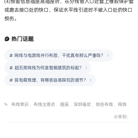
(4)预留信息插座底插座时，在分线管入口处套上橡胶保护套
或磨去接口处的快口，保证水平线引进时不被入口处的快口
损伤。
热门话题
网线与电源线并行布放，干扰真有那么严重吗？
超五类网线为何是智能建筑的标配？
弱电箱预埋，有哪些容易踩坑的细节？
布线常识
,
布线注意点
,
插座
,
深圳福欣
,
综合布线
,
网线
分享到：