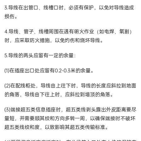
3.导线在出管口、线槽口时，必须有保护，以免对导线造成
损伤。
4.导线、管子、线槽周围在遇有明火作业（如电焊、氧割）
时，应采取防火措施，以免灼伤和烧坏导线。
5.导线的两头应留有一定的余量：
(1)在插座出口处应留有0.2-0.3米的余量。
(2)在配线柜处，导线由上往下时，导线的长度应斜拉到地面
的角落，导线由下往上时，应斜拉到墙顶的角落。
(3)端接超五类信息插座时，超五类线剥头露出外皮距离要尽
量短，并需要顺其绞和方向多转一周，以确保端接时不破坏
超五类线绞和度，以致影响其超五类传输标准。