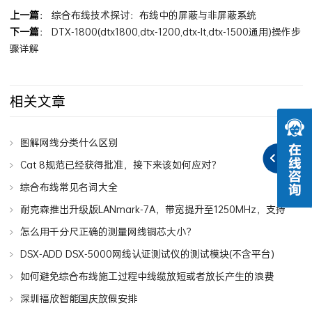
上一篇
：
综合布线技术探讨：布线中的屏蔽与非屏蔽系统
下一篇
：
DTX-1800(dtx1800,dtx-1200,dtx-lt,dtx-1500通用)操作步
骤详解
相关文章
图解网线分类什么区别
Cat 8规范已经获得批准，接下来该如何应对？
综合布线常见名词大全
耐克森推出升级版LANmark-7A，带宽提升至1250MHz，支持
25GBase-T
怎么用千分尺正确的测量网线铜芯大小？
DSX-ADD DSX-5000网线认证测试仪的测试模块(不含平台)
如何避免综合布线施工过程中线缆放短或者放长产生的浪费
深圳福欣智能国庆放假安排