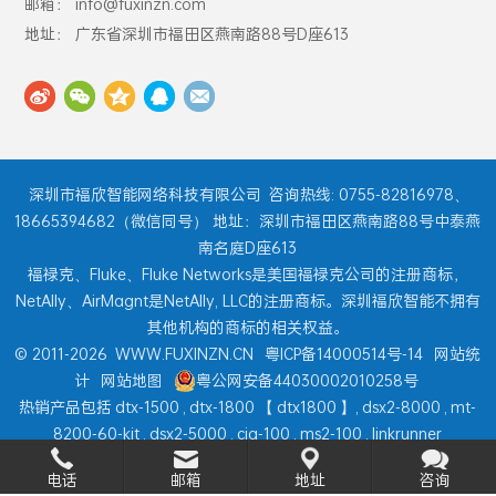
邮箱： info@fuxinzn.com
地址： 广东省深圳市福田区燕南路88号D座613
深圳市福欣智能网络科技有限公司
咨询热线: 0755-82816978、
18665394682（微信同号） 地址：深圳市福田区燕南路88号中泰燕
南名庭D座613
福禄克、Fluke、Fluke Networks是美国福禄克公司的注册商标，
NetAlly、AirMagnt是NetAlly, LLC的注册商标。深圳福欣智能不拥有
其他机构的商标的相关权益。
© 2011-2026
WWW.FUXINZN.CN
粤ICP备14000514号-14
网站统
计
网站地图
粤公网安备44030002010258号
热销产品包括
dtx-1500
,
dtx-1800
【
dtx1800
】,
dsx2-8000
,
mt-
8200-60-kit
,
dsx2-5000
,
ciq-100
,
ms2-100
,
linkrunner
at
,
onetouch at
,
aircheck g2
...
电话
邮箱
地址
咨询