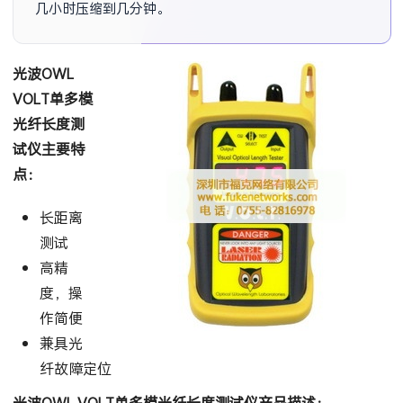
几小时压缩到几分钟。
光波OWL
VOLT单多模
光纤长度测
试仪主要特
点：
长距离
测试
高精
度，操
作简便
兼具光
纤故障定位
光波OWL VOLT单多模光纤长度测试仪产品描述：