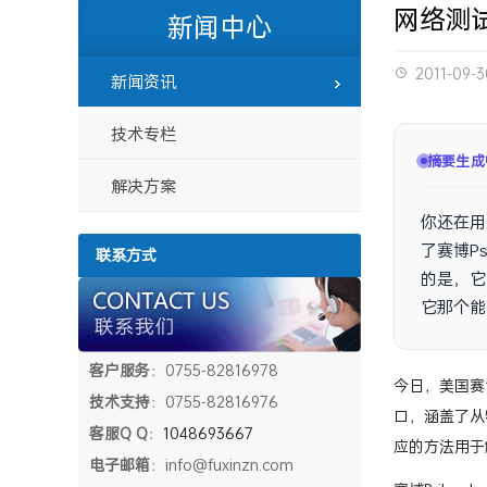
网络测试的
新闻中心
2011-09-3
新闻资讯
技术专栏
摘要生成
解决方案
你还在用
了赛博P
联系方式
的是，它
它那个能
况下揪出
客户服务
：0755-82816978
技术支持
：0755-82816976
今日，美国赛博
客服Q Q
：
1048693667
口，涵盖了从
电子邮箱
：info@fuxinzn.com
应的方法用于