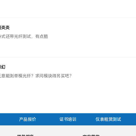
还能跑RFC2544压力测试，真不戳 👍
日炎炎
持式还带光纤测试，有点酷
影幻
玩意能测单模光纤？求问模块得另买吧？
产品报价
证书培训
仪表租赁测试