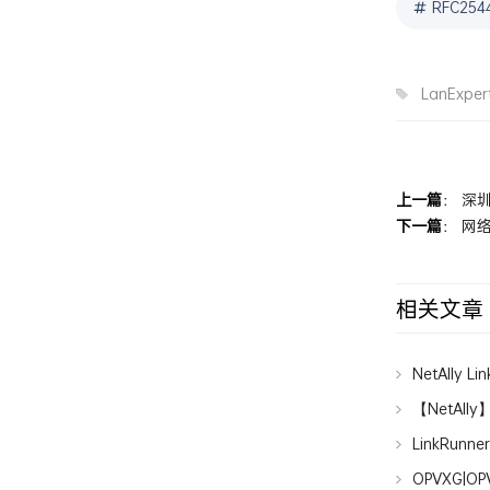
RFC2
LanExper
上一篇
：
深
下一篇
：
网
相关文章
NetAlly 
【NetAlly
LinkRu