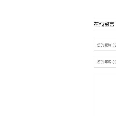
OPVXG|OP
分析仪
在线留言