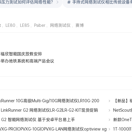
544压力测试如何评估网络性能？
手持式网络测试仪相比传统设备
t
,
LE80
,
LE85
,
Psiber
,
网络测试仪
,
赛博
圳福欣智能国庆放假安排
络举办地铁系统和高端产品会议
LinkRunner 10G高级Multi-Gig/10G网络测试仪LR10G-200
【新品】福
】LinkRunner G2 网络测试仪LR-G2|LR-G2-KIT现货促销
NetSco
G2
nner G2 智能网络测试仪 基于安卓平台易上手
新款OneTo