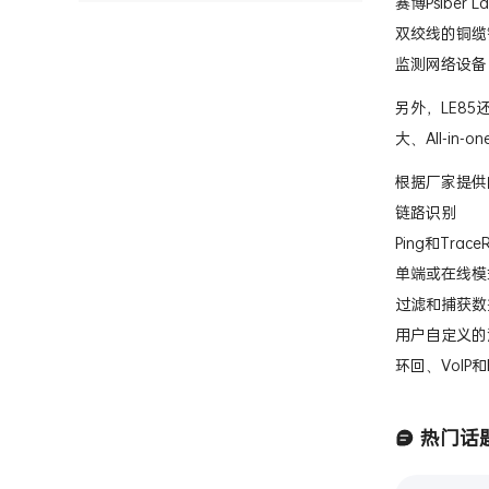
赛博Psibe
双绞线的铜缆链
监测网络设备
另外，LE8
大、All-
根据厂家提供的
链路识别
Ping和Tra
单端或在线模
过滤和捕获数
用户自定义的
环回、VoIP
热门话