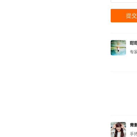
甜
专
青