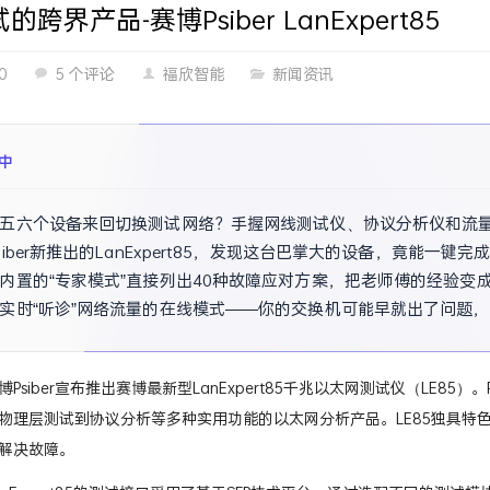
跨界产品-赛博Psiber LanExpert85
0
5 个评论
福欣智能
新闻资讯
中
五六个设备来回切换测试网络？手握网线测试仪、协议分析仪和流
siber新推出的LanExpert85，发现这台巴掌大的设备，竟能一
内置的“专家模式”直接列出40种故障应对方案，把老师傅的经验
实时“听诊”网络流量的在线模式——你的交换机可能早就出了问题
隐形
Psiber宣布推出赛博最新型LanExpert85千兆以太网测试仪（LE85）。P
物理层测试到协议分析等多种实用功能的以太网分析产品。LE85独具特
解决故障。