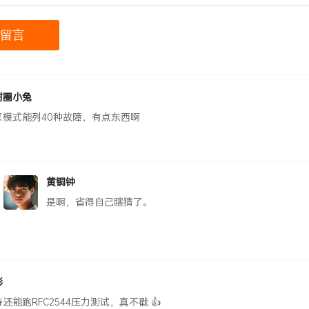
甜圈小兔
家模式能列40种故障，有点东西啊
黄铜钟
是啊，省得自己瞎猜了。
影