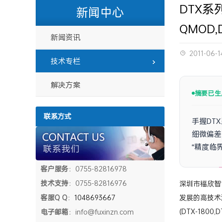
DTX系列
新闻中心
QMOD,D
新闻资讯
2011-06-1
技术专栏
解决方案
摘要已生
联系方式
手握DT
细微偏差
“精度临
客户服务
：0755-82816978
技术支持
：0755-82816976
深圳市福欣智能
客服Q Q
：
1048693667
发展的高技术
(DTX-180
电子邮箱
：info@fuxinzn.com