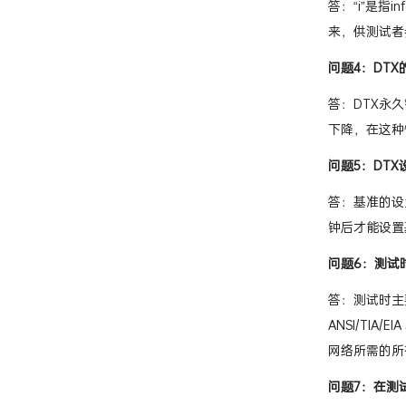
答：“i”是
来，供测试者
问题4：DT
答：DTX永
下降，在这种
问题5：DT
答：基准的设
钟后才能设置
问题6：测试
答：测试时主
ANSI/TIA
网络所需的所有
问题7：在测