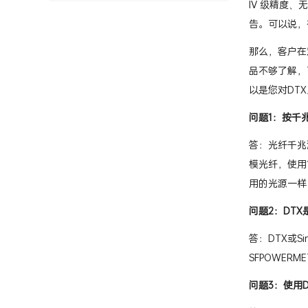
IV 级精度
告。可以说，
那么，客户在对D
品不够了解，
以是您对DT
问题1：按千
答：光纤千兆测试
模光纤，使用1
用的光源一样
问题2：DTX
答：DTX或S
SFPOWERME
问题3：使用