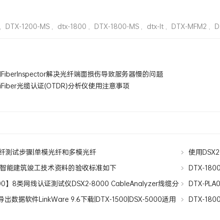
,
DTX-1200-MS
,
dtx-1800
,
DTX-1800-MS
,
dtx-lt
,
DTX-MFM2
,
D
FiberInspector解决光纤端面损伤导致服务器慢的问题
tiFiber光缆认证(OTDR)分析仪使用注意事项
0光纤测试步骤|单模光纤和多模光纤
使用DSX2
智能建筑竣工技术资料的验收标准如下
DTX-18
00】8类网线认证测试仪DSX2-8000 CableAnalyzer线缆分
DTX-PLA
Permanent L
0导出数据软件LinkWare 9.6下载|DTX-1500|DSX-5000适用
DTX-18