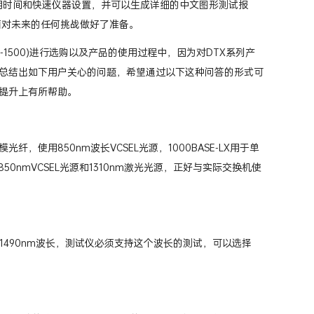
池使用时间和快速仪器设置，并可以生成详细的中文图形测试报
面对未来的任何挑战做好了准备。
T,DTX-1500)进行选购以及产品的使用过程中，因为对DTX系列产
总结出如下用户关心的问题，希望通过以下这种问答的形式可
的提升上有所帮助。
多模光纤，使用850nm波长VCSEL光源，1000BASE-LX用于单
50nmVCSEL光源和1310nm激光光源，正好与实际交换机使
想测试1490nm波长，测试仪必须支持这个波长的测试，可以选择