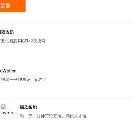
豆双皮奶
纤测试还得用GFM2模块啊
eWolfen
准得等一分钟再设，记住了
福欣智能
对，等一分钟再设基准，测出来才准