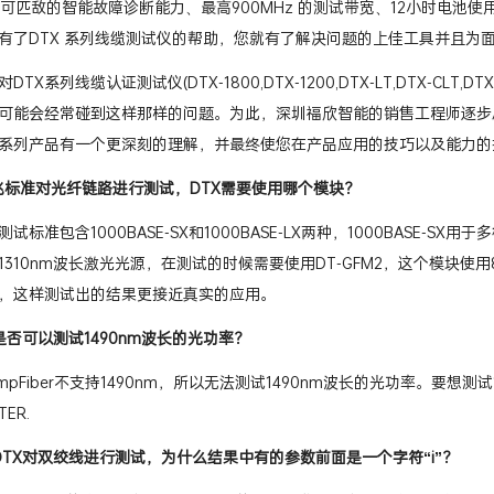
、无可匹敌的智能故障诊断能力、最高900MHz 的测试带宽、12小时电
有了DTX 系列线缆测试仪的帮助，您就有了解决问题的上佳工具并且为
TX系列线缆认证测试仪(DTX-1800,DTX-1200,DTX-LT,DTX-CL
可能会经常碰到这样那样的问题。为此，深圳福欣智能的销售工程师逐步
X系列产品有一个更深刻的理解，并最终使您在产品应用的技巧以及能力
兆标准对光纤链路进行测试，DTX需要使用哪个模块？
标准包含1000BASE-SX和1000BASE-LX两种，1000BASE-SX用于
310nm波长激光光源，在测试的时候需要使用DT-GFM2，这个模块使用8
，这样测试出的结果更接近真实的应用。
是否可以测试1490nm波长的光功率？
impFiber不支持1490nm，所以无法测试1490nm波长的光功率。要
TER.
DTX对双绞线进行测试，为什么结果中有的参数前面是一个字符“i”？