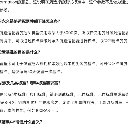
指information的意思。这说明在所选择的测试标准中，这个参数不是
参考。
X的永久链路适配器性能下降怎么办？
久链路适配器的插头典型使用寿命大于5000次，所以在使用的时候对适
情况下，可以通过校准操作对永久链路适配器进行校准，以保证精准的的
X设置基准的目的是什么？
置程序可用于设置插入损耗和等效远端串扰测试的基准，同时保证准确度
基准，建议每隔30天设置一次基准。
时涉及几类标准？哪种标准要求高？
要涉及3类标准：应用标准，链路测试标准，元件标准。元件标准要求最
/EIA 568-B.2；链路测试标准要求次之，定义了测量的方法，工具以及过程，例如
元素的性能，例如100BAST-T。
试结果中*号是什么含义？